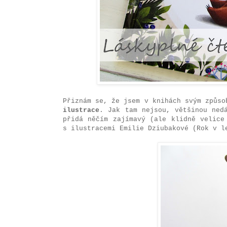
Přiznám se, že jsem v knihách svým způs
ilustrace
. Jak tam nejsou, většinou ned
přidá něčím zajímavý (ale klidně velice
s ilustracemi Emilie Dziubakové (Rok v l