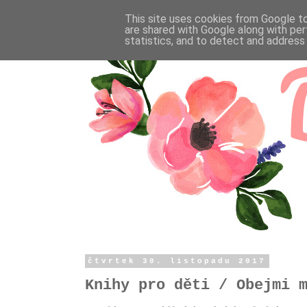
This site uses cookies from Google to 
are shared with Google along with per
statistics, and to detect and address
čtvrtek 30. listopadu 2017
Knihy pro děti / Obejmi 