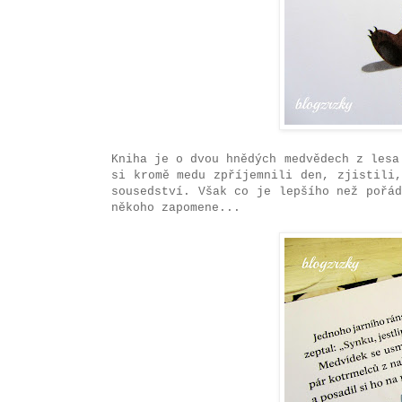
Kniha je o dvou hnědých medvědech z lesa
si kromě medu zpříjemnili den, zjistili
sousedství. Však co je lepšího než pořá
někoho zapomene...