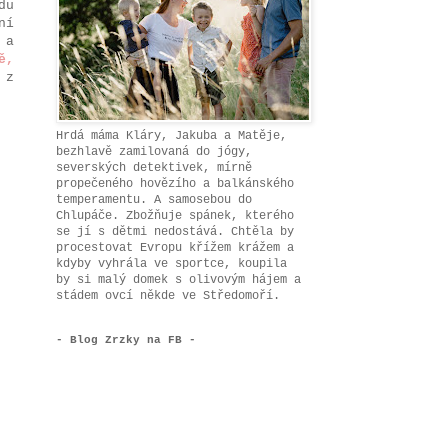
du
ní
 a
ě,
 z
Hrdá máma Kláry, Jakuba a Matěje,
bezhlavě zamilovaná do jógy,
severských detektivek, mírně
propečeného hovězího a balkánského
temperamentu. A samosebou do
Chlupáče. Zbožňuje spánek, kterého
se jí s dětmi nedostává. Chtěla by
procestovat Evropu křížem krážem a
kdyby vyhrála ve sportce, koupila
by si malý domek s olivovým hájem a
stádem ovcí někde ve Středomoří.
- Blog Zrzky na FB -