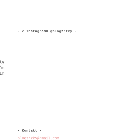
- Z Instagramu @blogzrzky -
ly
ům
ím
- Kontakt -
blogzrzky@gmail.com