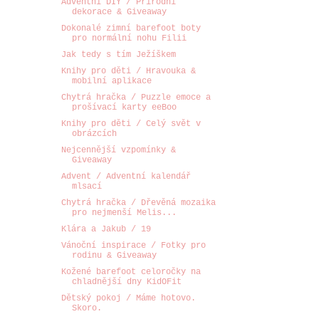
Adventní DIY / Přírodní
dekorace & Giveaway
Dokonalé zimní barefoot boty
pro normální nohu Filii
Jak tedy s tím Ježíškem
Knihy pro děti / Hravouka &
mobilní aplikace
Chytrá hračka / Puzzle emoce a
prošívací karty eeBoo
Knihy pro děti / Celý svět v
obrázcích
Nejcennější vzpomínky &
Giveaway
Advent / Adventní kalendář
mlsací
Chytrá hračka / Dřevěná mozaika
pro nejmenší Melis...
Klára a Jakub / 19
Vánoční inspirace / Fotky pro
rodinu & Giveaway
Kožené barefoot celoročky na
chladnější dny KidOFit
Dětský pokoj / Máme hotovo.
Skoro.