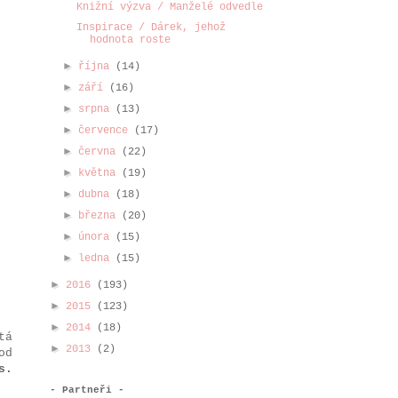
Knižní výzva / Manželé odvedle
Inspirace / Dárek, jehož
hodnota roste
►
října
(14)
►
září
(16)
►
srpna
(13)
►
července
(17)
►
června
(22)
►
května
(19)
►
dubna
(18)
►
března
(20)
►
února
(15)
►
ledna
(15)
►
2016
(193)
►
2015
(123)
►
2014
(18)
tá
►
2013
(2)
od
s.
- Partneři -