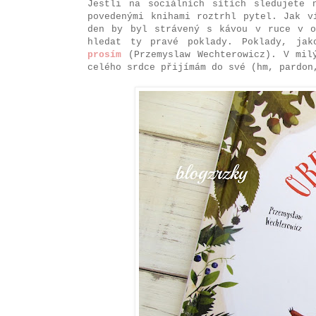
Jestli na sociálních sítích sledujete 
povedenými knihami roztrhl pytel. Jak v
den by byl strávený s kávou v ruce v o
hledat ty pravé poklady. Poklady, ja
prosím
(Przemyslaw Wechterowicz). V mil
celého srdce přijímám do své (hm, pardon