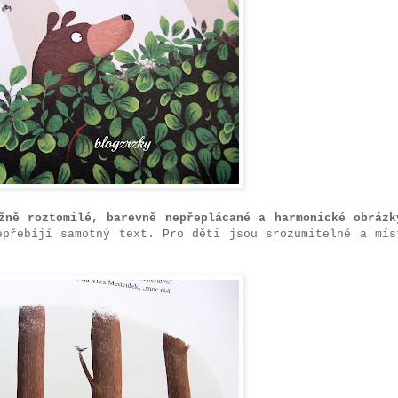
žně roztomilé, barevně nepřeplácané a harmonické obrázk
epřebíjí samotný text. Pro děti jsou srozumitelné a mís