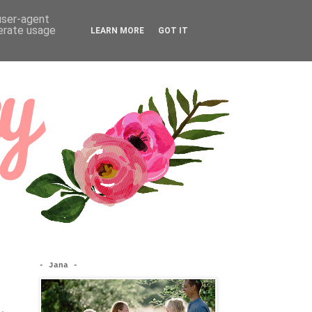
 user-agent
nerate usage
LEARN MORE
GOT IT
- Jana -