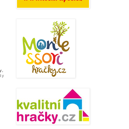
y
,
ty