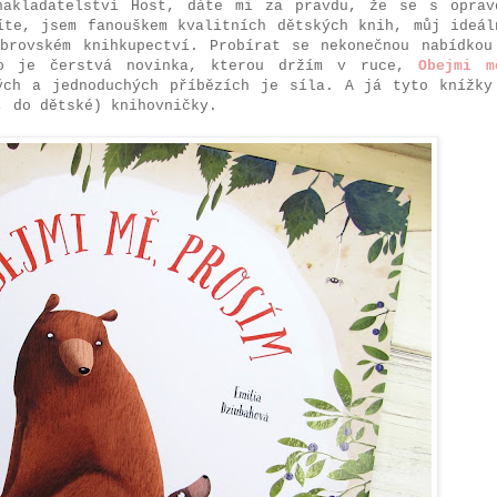
nakladatelství Host, dáte mi za pravdu, že se s oprav
íte, jsem fanouškem kvalitních dětských knih, můj ideál
brovském knihkupectví. Probírat se nekonečnou nabídkou
ko je čerstvá novinka, kterou držím v ruce,
Obejmi m
ých a jednoduchých příbězích je síla. A já tyto knížky
, do dětské) knihovničky.