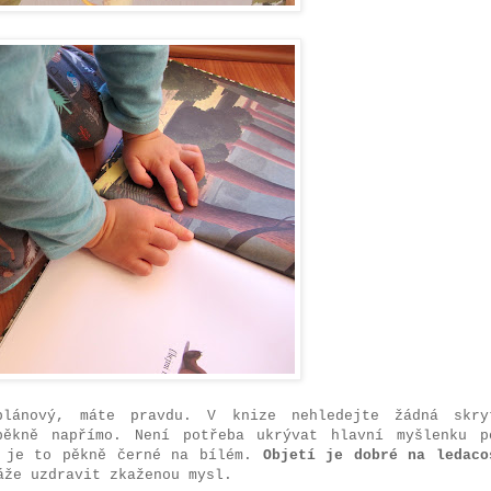
plánový, máte pravdu. V knize nehledejte žádná skry
pěkně napřímo. Není potřeba ukrývat hlavní myšlenku p
e je to pěkně černé na bílém.
Objetí je dobré na ledaco
áže uzdravit zkaženou mysl.