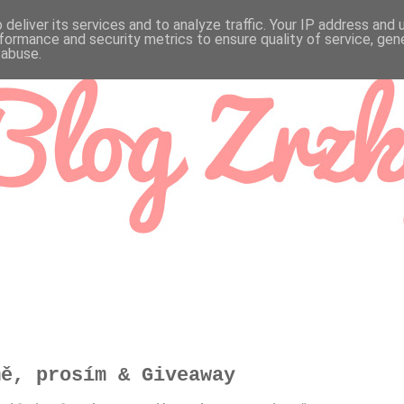
deliver its services and to analyze traffic. Your IP address and
formance and security metrics to ensure quality of service, ge
 abuse.
mě, prosím & Giveaway