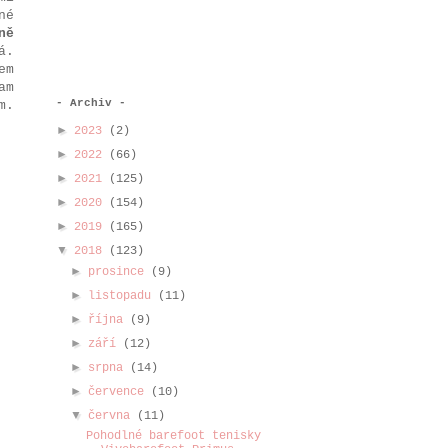
né
ně
á.
em
am
- Archiv -
m.
►
2023
(2)
►
2022
(66)
►
2021
(125)
►
2020
(154)
►
2019
(165)
▼
2018
(123)
►
prosince
(9)
►
listopadu
(11)
►
října
(9)
►
září
(12)
►
srpna
(14)
►
července
(10)
▼
června
(11)
Pohodlné barefoot tenisky