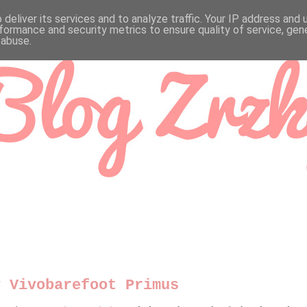
deliver its services and to analyze traffic. Your IP address and
formance and security metrics to ensure quality of service, ge
 abuse.
y Vivobarefoot Primus