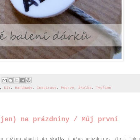
,
DIY
,
Handmade
,
Inspirace
,
Poprvé
,
Školka
,
Tvoříme
ejen) na prázdniny / Můj první
ém režimu chodit do školky i přes prázdniny, ale i tak 