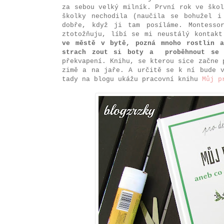
za sebou velký milník. První rok ve ško
školky nechodila (naučila se bohužel i
dobře, když ji tam posíláme. Montesso
ztotožňuju, líbí se mi neustálý kontak
ve městě v bytě, pozná mnoho rostlin a
strach zout si boty a proběhnout se 
překvapení. Knihu, se kterou sice začne 
zimě a na jaře. A určitě se k ní bude v
tady na blogu ukážu pracovní knihu
Můj p