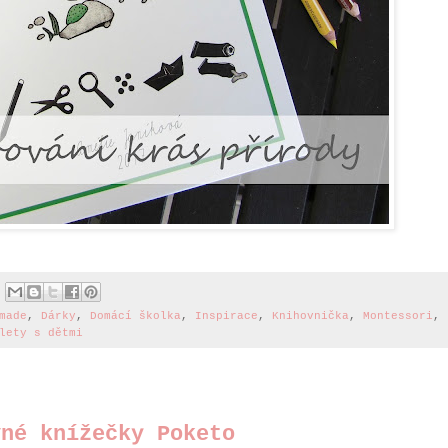
made
,
Dárky
,
Domácí školka
,
Inspirace
,
Knihovnička
,
Montessori
,
lety s dětmi
vné knížečky Poketo