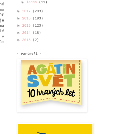
►
ledna
(11)
né
me
►
2017
(203)
ěř
►
2016
(193)
je
►
má
2015
(123)
lé
►
2014
(18)
 v
►
2013
(2)
ám
- Partneři -