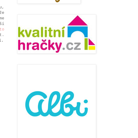
u,
že
me
ší
to
t.
l.