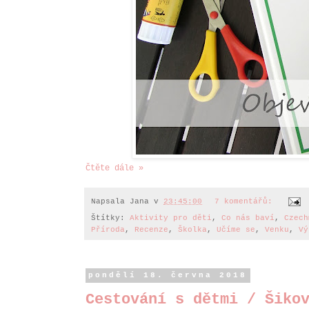
Čtěte dále »
Napsala
Jana
v
23:45:00
7 komentářů:
Štítky:
Aktivity pro děti
,
Co nás baví
,
Czech
Příroda
,
Recenze
,
Školka
,
Učíme se
,
Venku
,
Vý
pondělí 18. června 2018
Cestování s dětmi / Šiko