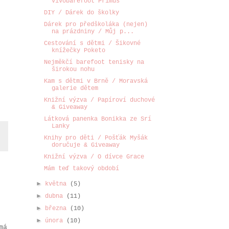
Vivobarefoot Primus
DIY / Dárek do školky
Dárek pro předškoláka (nejen)
na prázdniny / Můj p...
Cestování s dětmi / Šikovné
knížečky Poketo
Nejměkčí barefoot tenisky na
širokou nohu
Kam s dětmi v Brně / Moravská
galerie dětem
Knižní výzva / Papíroví duchové
& Giveaway
Látková panenka Bonikka ze Srí
Lanky
Knihy pro děti / Pošťák Myšák
doručuje & Giveaway
Knižní výzva / O dívce Grace
Mám teď takový období
►
května
(5)
►
dubna
(11)
►
března
(10)
►
února
(10)
má