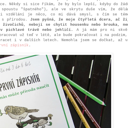
lce. Někdy si sice říkám, že by bylo lepší, kdyby do žád
 spoustu "špatného"), ale ve skrytu duše vím, že dělá
ri vzdělání je něco, co mi dává smysl, s čím se tém
t s přírodou.
Jsem pyšná, že moje čtyřletá dcera, ač ži
 živočichů, nebojí se chytit housenku nebo brouka, ne
v pichlavé trávě nebo jehličí.
A já mám pro ni skvě
pracovat už teď v létě, ale bude pokračovat i na podzim,
racet i v dalších letech. Nemohla jsem se dočkat, až v
rvní zápisník
.