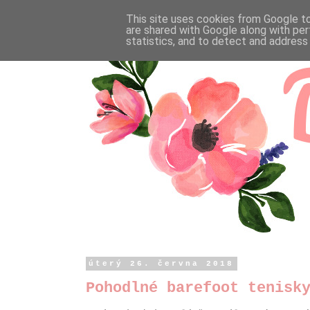
This site uses cookies from Google to 
are shared with Google along with per
statistics, and to detect and address
úterý 26. června 2018
Pohodlné barefoot tenisk