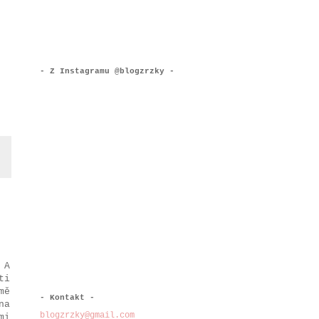
- Z Instagramu @blogzrzky -
 A
ti
mě
- Kontakt -
na
blogzrzky@gmail.com
mi