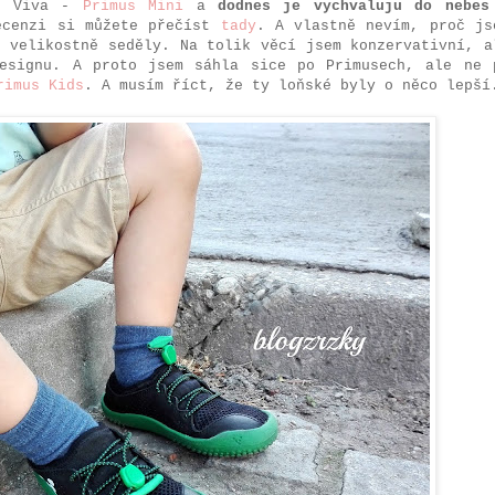
ní Viva -
Primus Mini
a
dodnes je vychvaluju do nebes
ecenzi si můžete přečíst
tady
. A vlastně nevím, proč js
ě velikostně seděly. Na tolik věcí jsem konzervativní, a
designu. A proto jsem sáhla sice po Primusech, ale ne 
rimus Kids
. A musím říct, že ty loňské byly o něco lepší