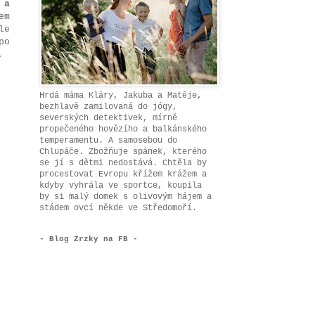
 a
em
le
po
.
Hrdá máma Kláry, Jakuba a Matěje,
bezhlavě zamilovaná do jógy,
severských detektivek, mírně
propečeného hovězího a balkánského
temperamentu. A samosebou do
Chlupáče. Zbožňuje spánek, kterého
se jí s dětmi nedostává. Chtěla by
procestovat Evropu křížem krážem a
kdyby vyhrála ve sportce, koupila
by si malý domek s olivovým hájem a
stádem ovcí někde ve Středomoří.
- Blog Zrzky na FB -