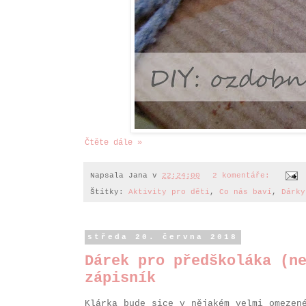
Čtěte dále »
Napsala
Jana
v
22:24:00
2 komentáře:
Štítky:
Aktivity pro děti
,
Co nás baví
,
Dárky
středa 20. června 2018
Dárek pro předškoláka (n
zápisník
Klárka bude sice v nějakém velmi omezen