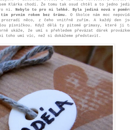
sem Klárka chodí. Že tomu tak osud chtěl a to jedno jedi
pro ni.
Nebylo to pro ni lehké. Byla jediná nová v poměr
a tím prvním rokem bez šrámu.
O školce nám moc nepovíd
 prozradí něco, z čeho vnitřně zuřím. A každý den js
lou písničkou. Když dělá ty pitomé grimasy, které ji t
orně ukáže, že umí s přehledem převázat dárek provázke
ni toho umí víc, než si dokážeme představit.