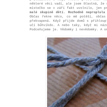
některé věci vadí, ale jsem šťastná, že 
místečko se v září fakt uvolnilo, jen 
malé skupině dětí. Rozhodně neproplul
Občas řekne něco, co mě potěší, občas
překvapená. Když přijde domů s přihloup
učí bůhvíkdo. A nebo taky, když mi náz
Podceňujeme je. Vědomky i nevědomky. A o