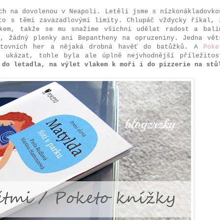
ch na dovolenou v Neapoli. Letěli jsme s nízkonákladovko
to s těmi zavazadlovými limity. Chlupáč vždycky říkal, 
kem, takže se mu snažíme všichni udělat radost a balí
, žádný plenky ani Bepantheny na opruzeniny. Jedna vět
stovních her a nějaká drobná havěť do batůžků. A
Poke
 ukázat, tohle byla ale úplně nejvhodnější příležitos
 do letadla, na výlet vlakem k moři i do pizzerie na stů