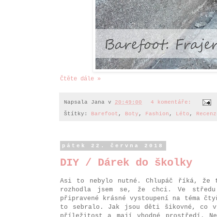
Čtěte dále »
Napsala
Jana
v
20:49:00
4 komentáře:
Štítky:
Barefoot
,
Boty
,
Fashion
,
Léto
,
Recenz
pátek 22. června 2018
DIY / Dárek do školky
Asi to nebylo nutné. Chlupáč říká, že 
rozhodla jsem se, že chci. Ve středu
připravené krásné vystoupení na téma čty
to sebralo. Jak jsou děti šikovné, co v
příležitost a mají vhodné prostředí. N