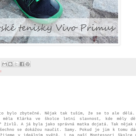
e
to bylo zbytečné. Nějak tak tuším, že se to ale dělá.
 měla Klárka ve školce letní slavnost, kde měly dě
ř živlů. A já byla jako správná matka dojatá. Tak nějak 
šechno se dokážou naučit. Samy. Pokud je jim k tomu dá
ežijeme v ideálním světě, i na naší Montessori školce 