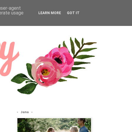
 user-agent
nerate usage
LEARN MORE
GOT IT
- Jana -