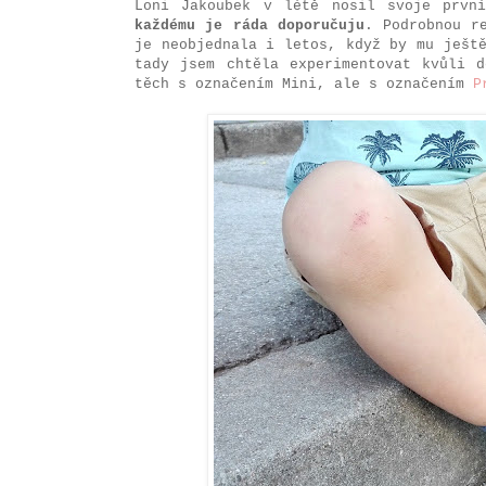
Loni Jakoubek v létě nosil svoje prv
každému je ráda doporučuju
. Podrobnou r
je neobjednala i letos, když by mu ješt
tady jsem chtěla experimentovat kvůli 
těch s označením Mini, ale s označením
P