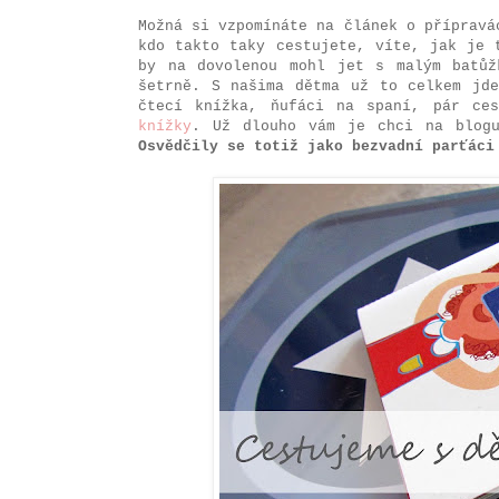
Možná si vzpomínáte na článek o přípravá
kdo takto taky cestujete, víte, jak je 
by na dovolenou mohl jet s malým batůž
šetrně. S našima dětma už to celkem jde
čtecí knížka, ňufáci na spaní, pár ce
knížky
. Už dlouho vám je chci na blogu
Osvědčily se totiž jako bezvadní parťáci