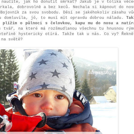
 naučíte, jak ho donutit smrkat? Jakub je v tolika věce
mrkala, dobrovolně a bez keců. Nechala si kápnout do nos
 Bojovník za svou svobodu. Děsí se jakéhokoliv zásahu vů
u domluvila, jó, to musí mít opravdu dobrou náladu.
Tak
 plížím o půlnoci s čelovkou, kapu mu do nosu a natír
 tvář, na které má rozšmudlanou všechnu tu hnusnou rým
vteřině hystericky otírá. Takže tak u nás. Co vy? Řekně
 na světě?