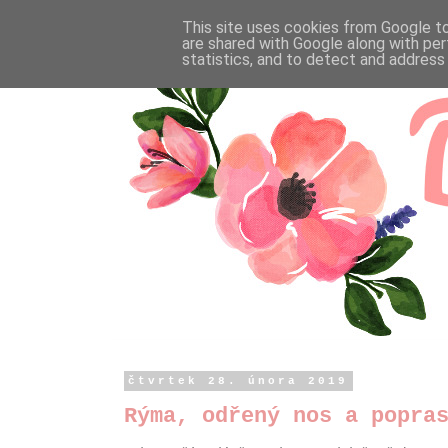
This site uses cookies from Google to 
are shared with Google along with per
statistics, and to detect and address
čtvrtek 28. února 2019
Rýma, odřený nos a popra