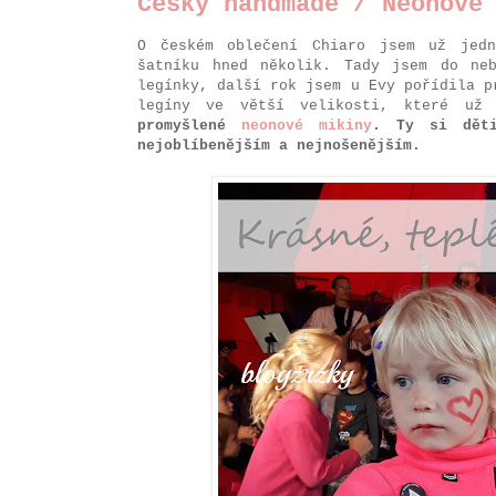
Český handmade / Neonové
O českém oblečení Chiaro jsem už jed
šatníku hned několik. Tady jsem do ne
legínky, další rok jsem u Evy pořídila p
legíny ve větší velikosti, které už
promyšlené
neonové mikiny
. Ty si děti
nejoblíbenějším a nejnošenějším.