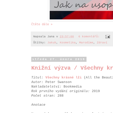
Čtěte dále »
Napsala
Jana
v
23:57:00
6 komentářů:
Štítky:
Jakub
,
Kosmetika
,
Marodíme
,
Zdraví
středa 27. února 2019
Knižní výzva / Všechny k
Titul:
Všechny krásné lži
(All the Beaut
Autor:
Peter Swanson
Nakladatelství:
Bookmedia
Rok prvního vydání originálu:
2019
Počet stran:
288
Anotace