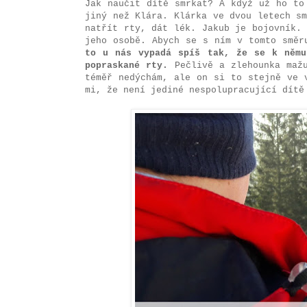
Jak naučit dítě smrkat? A když už ho to
jiný než Klára. Klárka ve dvou letech s
natřít rty, dát lék. Jakub je bojovník.
jeho osobě. Abych se s ním v tomto směr
to u nás vypadá spíš tak, že se k němu
popraskané rty.
Pečlivě a zlehounka mažu
téměř nedýchám, ale on si to stejně ve 
mi, že není jediné nespolupracující dítě