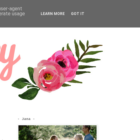
 user-agent
nerate usage
LEARN MORE
GOT IT
- Jana -