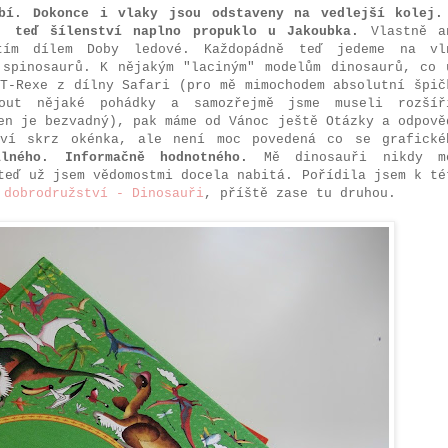
obí. Dokonce i vlaky jsou odstaveny na vedlejší kolej.
, teď šílenství naplno propuklo u Jakoubka.
Vlastně a
tím dílem Doby ledové. Každopádně teď jedeme na vl
 spinosaurů. K nějakým "laciným" modelům dinosaurů, co 
 T-Rexe z dílny Safari (pro mě mimochodem absolutní špič
out nějaké pohádky a samozřejmě jsme museli rozšíř
en je bezvadný), pak máme od Vánoc ještě Otázky a odpově
aví skrz okénka, ale není moc povedená co se grafické
lného. Informačně hodnotného.
Mě dinosauři nikdy m
teď už jsem vědomostmi docela nabitá. Pořídila jsem k té
 dobrodružství - Dinosauři
, příště zase tu druhou.