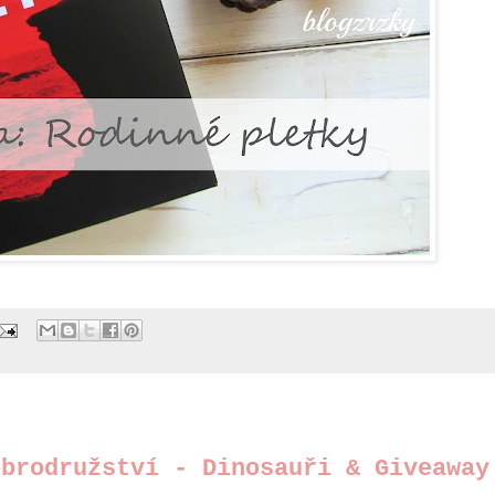
obrodružství - Dinosauři & Giveaway