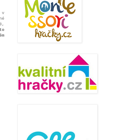
 v
né
é,
to
ěm