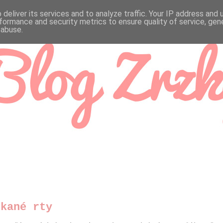
deliver its services and to analyze traffic. Your IP address and
formance and security metrics to ensure quality of service, ge
 abuse.
skané rty