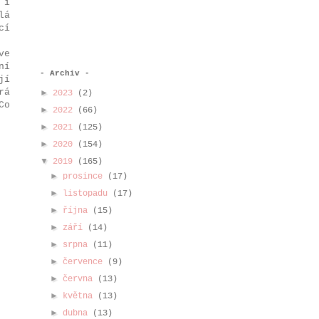
 i
lá
cí
ve
ní
- Archiv -
jí
rá
►
2023
(2)
Co
►
2022
(66)
►
2021
(125)
►
2020
(154)
▼
2019
(165)
►
prosince
(17)
►
listopadu
(17)
►
října
(15)
►
září
(14)
►
srpna
(11)
►
července
(9)
►
června
(13)
►
května
(13)
►
dubna
(13)