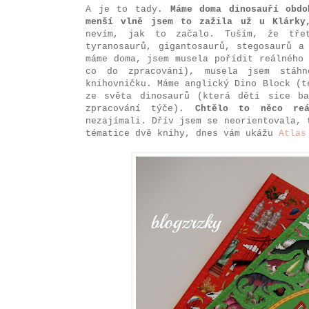
A je to tady.
Máme doma dinosauří obd
menší vlně jsem to zažila už u Klárky
nevím, jak to začalo. Tuším, že tře
tyranosaurů, gigantosaurů, stegosaurů a
máme doma, jsem musela pořídit reálného
co do zpracování), musela jsem stáhn
knihovničku. Máme anglický Dino Block (t
ze světa dinosaurů (která děti sice b
zpracování týče).
Chtělo to něco reá
nezajímali. Dřív jsem se neorientovala, 
tématice dvě knihy, dnes vám ukážu
Atlas