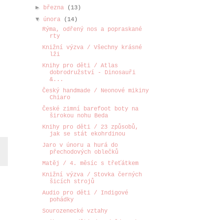
►
března
(13)
▼
února
(14)
Rýma, odřený nos a popraskané
rty
Knižní výzva / Všechny krásné
lži
Knihy pro děti / Atlas
dobrodružství - Dinosauři
&...
Český handmade / Neonové mikiny
Chiaro
České zimní barefoot boty na
širokou nohu Beda
Knihy pro děti / 23 způsobů,
jak se stát ekohrdinou
Jaro v únoru a hurá do
přechodových oblečků
Matěj / 4. měsíc s třeťátkem
Knižní výzva / Stovka černých
šicích strojů
Audio pro děti / Indigové
pohádky
Sourozenecké vztahy