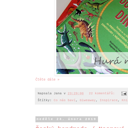
Čtěte dále »
Napsala
Jana
v
23:29:00
22 komentářů:
Štítky:
Co nás baví
,
Giweaway
,
Inspirace
,
Kni
neděle 24. února 2019