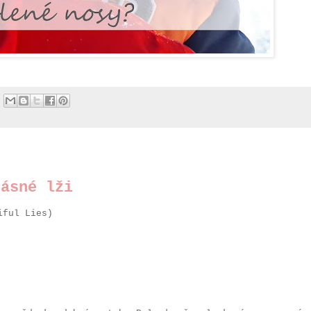
rásné lži
iful Lies)