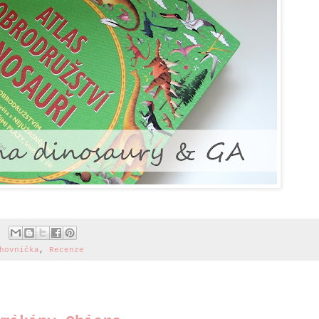
hovnička
,
Recenze