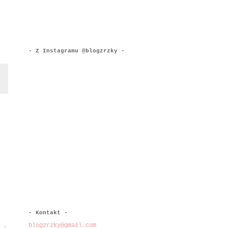
- Z Instagramu @blogzrzky -
- Kontakt -
blogzrzky@gmail.com