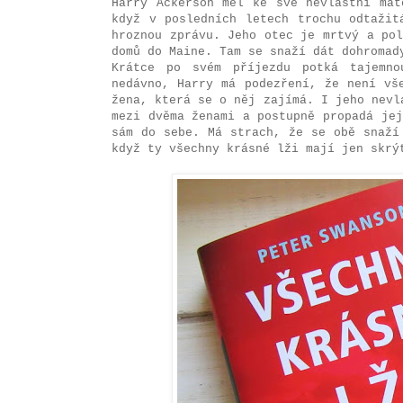
Harry Ackerson měl ke své nevlastní mat
když v posledních letech trochu odtažit
hroznou zprávu. Jeho otec je mrtvý a po
domů do Maine. Tam se snaží dát dohromad
Krátce po svém příjezdu potká tajemno
nedávno, Harry má podezření, že není vš
žena, která se o něj zajímá. I jeho nevl
mezi dvěma ženami a postupně propadá je
sám do sebe. Má strach, že se obě snaží
když ty všechny krásné lži mají jen skrý