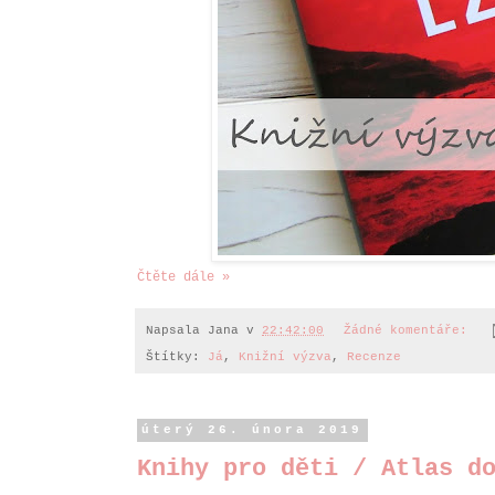
Čtěte dále »
Napsala
Jana
v
22:42:00
Žádné komentáře:
Štítky:
Já
,
Knižní výzva
,
Recenze
úterý 26. února 2019
Knihy pro děti / Atlas d