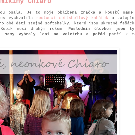
 mikiny Chiaro
nou psala. Je to moje oblíbená značka a kousků máme
bes vychválila
rostoucí softshellový kabátek
a zateple
ro obě děti stejné softshelky, které jsou ukrutně fešáck
 Kubík nosí druhým rokem.
Posledním úlovkem jsou ty
 samy vybraly loni na veletrhu a pořád patří k t