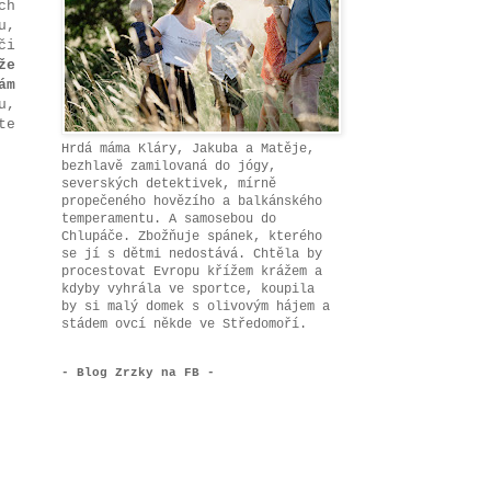
ch
u,
či
že
ám
u,
te
Hrdá máma Kláry, Jakuba a Matěje,
bezhlavě zamilovaná do jógy,
severských detektivek, mírně
propečeného hovězího a balkánského
temperamentu. A samosebou do
Chlupáče. Zbožňuje spánek, kterého
se jí s dětmi nedostává. Chtěla by
procestovat Evropu křížem krážem a
kdyby vyhrála ve sportce, koupila
by si malý domek s olivovým hájem a
stádem ovcí někde ve Středomoří.
- Blog Zrzky na FB -