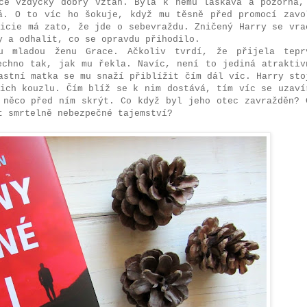
ce vždycky dobrý vztah. Byla k němu laskavá a pozorná,
á. O to víc ho šokuje, když mu těsně před promocí zavo
licie má zato, že jde o sebevraždu. Zničený Harry se vra
y a odhalit, co se opravdu přihodilo.
u mladou ženu Grace. Ačkoliv tvrdí, že přijela tepr
echno tak, jak mu řekla. Navíc, není to jediná atraktiv
astní matka se mu snaží přiblížit čím dál víc. Harry sto
jich kouzlu. Čím blíž se k nim dostává, tím víc se uzaví
 něco před ním skrýt. Co když byl jeho otec zavražděn? 
t smrtelně nebezpečné tajemství?