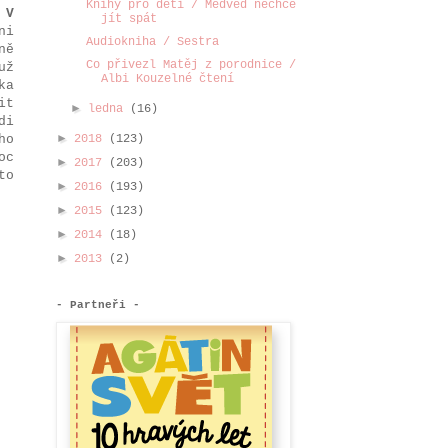
Knihy pro děti / Medvěd nechce
 V
jít spát
ni
Audiokniha / Sestra
ně
Co přivezl Matěj z porodnice /
už
Albi Kouzelné čtení
ka
it
►
ledna
(16)
di
►
ho
2018
(123)
oc
►
2017
(203)
to
►
2016
(193)
►
2015
(123)
►
2014
(18)
►
2013
(2)
- Partneři -