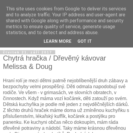
This site uses cookies from Google to deliver its services
and to analyze traffic. Your IP address and user-agent are
shared with Google along with performance and security
metrics to ensure quality of service, generate usage
statistics, and to detect and address abuse.
LEARN MORE
GOT IT
čtvrtek 21. září 2017
Chytrá hračka / Dřevěný kávovar
Melissa & Doug
Hraní rolí je mezi dětmi patrně nejoblíbenější druh zábavy a
bezpochyby velmi prospěšný. Děti odmala napodobují své
rodiče. Ve všem - v grimasách, ve slovních obratech, v
činnostech. Když máma vozí kočárek, děti zatouží po svém.
Dětská kuchyňka je podle mě jeden z nejvděčnějších dárků.
Z těchto druhů hraček máme doma už zmíněnou kuchyňku s
příslušenstvím, lékařský kufřík, kočárek a postýlku pro
panenku. Ke kuchyni občas něco dokoupím, mám ráda
dřevěné potraviny a nádobí. Taky máme krásnou dřevěnou