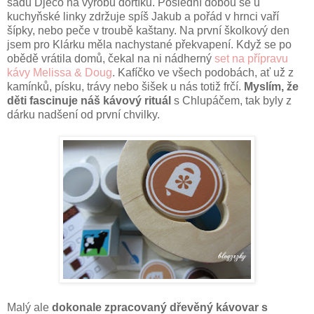
sadu Djeco na výrobu dortíků. Poslední dobou se u
kuchyňské linky zdržuje spíš Jakub a pořád v hrnci vaří
šípky, nebo peče v troubě kaštany. Na první školkový den
jsem pro Klárku měla nachystané překvapení. Když se po
obědě vrátila domů, čekal na ni nádherný
set na přípravu
kávy Melissa & Doug
. Kafíčko ve všech podobách, ať už z
kamínků, písku, trávy nebo šišek u nás totiž frčí.
Myslím, že
děti fascinuje náš kávový rituál
s Chlupáčem, tak byly z
dárku nadšení od první chvilky.
Malý ale
dokonale zpracovaný dřevěný kávovar s