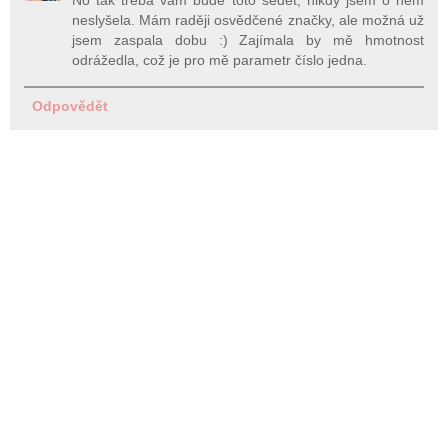
No tak třeba vám bude toto sedět, nikdy jsem o něm
neslyšela. Mám raději osvědčené značky, ale možná už
jsem zaspala dobu :) Zajímala by mě hmotnost
odrážedla, což je pro mě parametr číslo jedna.
Odpovědět