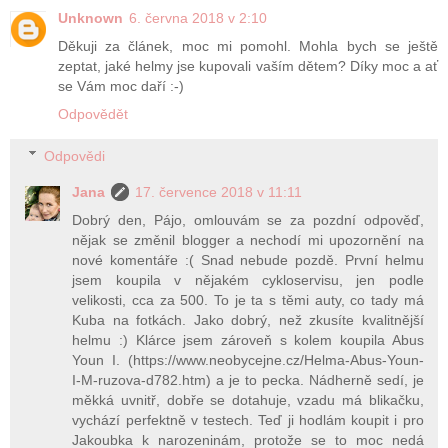
Unknown
6. června 2018 v 2:10
Děkuji za článek, moc mi pomohl. Mohla bych se ještě
zeptat, jaké helmy jse kupovali vaším dětem? Díky moc a ať
se Vám moc daří :-)
Odpovědět
Odpovědi
Jana
17. července 2018 v 11:11
Dobrý den, Pájo, omlouvám se za pozdní odpověď,
nějak se změnil blogger a nechodí mi upozornění na
nové komentáře :( Snad nebude pozdě. První helmu
jsem koupila v nějakém cykloservisu, jen podle
velikosti, cca za 500. To je ta s těmi auty, co tady má
Kuba na fotkách. Jako dobrý, než zkusíte kvalitnější
helmu :) Klárce jsem zároveň s kolem koupila Abus
Youn I. (https://www.neobycejne.cz/Helma-Abus-Youn-
I-M-ruzova-d782.htm) a je to pecka. Nádherně sedí, je
měkká uvnitř, dobře se dotahuje, vzadu má blikačku,
vychází perfektně v testech. Teď ji hodlám koupit i pro
Jakoubka k narozeninám, protože se to moc nedá