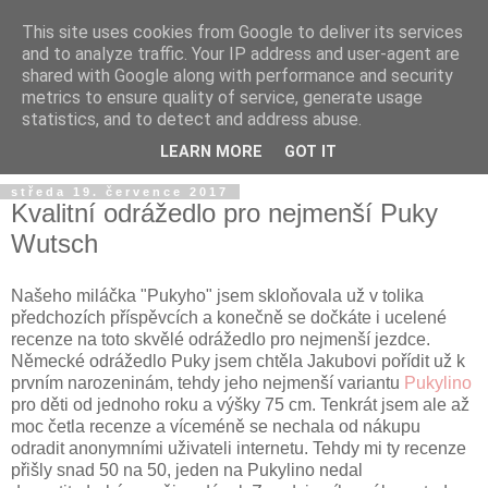
This site uses cookies from Google to deliver its services
and to analyze traffic. Your IP address and user-agent are
shared with Google along with performance and security
metrics to ensure quality of service, generate usage
statistics, and to detect and address abuse.
LEARN MORE
GOT IT
středa 19. července 2017
Kvalitní odrážedlo pro nejmenší Puky
Wutsch
Našeho miláčka "Pukyho" jsem skloňovala už v tolika
předchozích příspěvcích a konečně se dočkáte i ucelené
recenze na toto skvělé odrážedlo pro nejmenší jezdce.
Německé odrážedlo Puky jsem chtěla Jakubovi pořídit už k
prvním narozeninám, tehdy jeho nejmenší variantu
Pukylino
pro děti od jednoho roku a výšky 75 cm. Tenkrát jsem ale až
moc četla recenze a víceméně se nechala od nákupu
odradit anonymními uživateli internetu. Tehdy mi ty recenze
přišly snad 50 na 50, jeden na Pukylino nedal