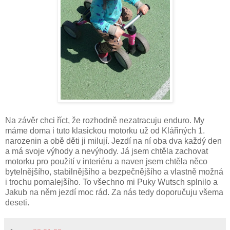
Na závěr chci říct, že rozhodně nezatracuju enduro. My
máme doma i tuto klasickou motorku už od Klářiných 1.
narozenin a obě děti ji milují. Jezdí na ní oba dva každý den
a má svoje výhody a nevýhody. Já jsem chtěla zachovat
motorku pro použití v interiéru a naven jsem chtěla něco
bytelnějšího, stabilnějšího a bezpečnějšího a vlastně možná
i trochu pomalejšího. To všechno mi Puky Wutsch splnilo a
Jakub na něm jezdí moc rád. Za nás tedy doporučuju všema
deseti.