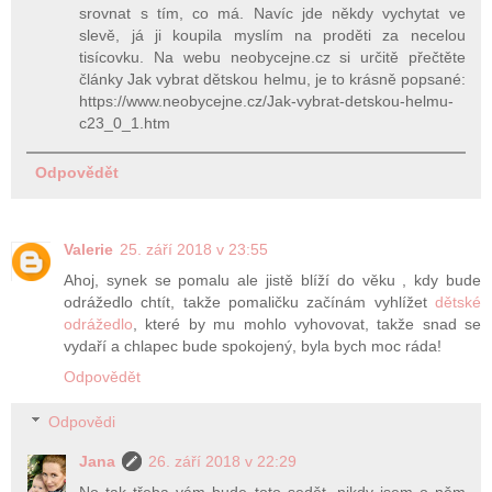
srovnat s tím, co má. Navíc jde někdy vychytat ve
slevě, já ji koupila myslím na proděti za necelou
tisícovku. Na webu neobycejne.cz si určitě přečtěte
články Jak vybrat dětskou helmu, je to krásně popsané:
https://www.neobycejne.cz/Jak-vybrat-detskou-helmu-
c23_0_1.htm
Odpovědět
Valerie
25. září 2018 v 23:55
Ahoj, synek se pomalu ale jistě blíží do věku , kdy bude
odrážedlo chtít, takže pomaličku začínám vyhlížet
dětské
odrážedlo
, které by mu mohlo vyhovovat, takže snad se
vydaří a chlapec bude spokojený, byla bych moc ráda!
Odpovědět
Odpovědi
Jana
26. září 2018 v 22:29