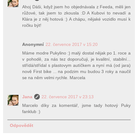
Ahoj Dáši, když jsem ho objednávala z Feeda, měli jen
růžové, tak jsem to zkousla :D A Kubovi to nevadí a
Klára je z něj hotová :) A chápu, nějaké vozidlo musí k
ročku být!
Anonymní
22. července 2017 v 15:20
Máme modre Pukylino :) malý dostal nějak po 1. roce a
v pohodě, za nás tez doporučuji, je kvalitní, stabilní...
střídá/střídal s plastovym autíčkem a nyní má (od jara)
nově First bike ... na podzim mu budou 3 roky a naučil
se na něm velmi rychle. Marcela
Jana
22. července 2017 v 23:13
Marcelo díky za komentář, jsme tady hotový Puky
fanklub :)
Odpovědět