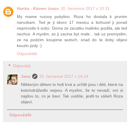
Hanka - Kámen úrazu
20. července 2017 v 10:31
My mame ruzovy pukylino. Roza ho dostala k prvnim
narozkam. Ted je ji skoro 17 mesicu a bohuzel ji porad
neprirostlo k srdci. Doma ze zacatku malinko jezdila, ale ted
nechce. A myslim, ze ji zacina byt male... tak uz premyslim,
ze na podzim koupime wutsch, snad do te doby objevi
kouzlo jizdy :)
Odpovědět
Odpovědi
Jana
20. července 2017 v 14:14
Některým dětem to holt trvá a určitě jsou i děti, které na
kolo/odrážedlo nejsou. A myslím, že to nevadí, oni si
najdou to, co je baví. Tak uvidíte, jestli tu vášeň Roza
objeví.
Odpovědět