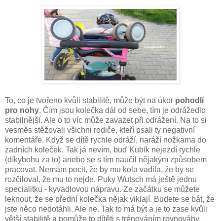
To, co je tvořeno kvůli stabilitě, může být na úkor
pohodlí
pro nohy
. Čím jsou kolečka dál od sebe, tím je odrážedlo
stabilnější. Ale o to víc může zavazet při odrážení. Na to si
vesměs stěžovali všichni rodiče, kteří psali ty negativní
komentáře. Když se dítě rychle odráží, naráží nožkama do
zadních koleček. Tak já nevím, buď Kubík nejezdí rychle
(díkybohu za to) anebo se s tím naučil nějakým způsobem
pracovat. Nemám pocit, že by mu kola vadila, že by se
rozčiloval, že mu to nejde. Puky Wutsch má ještě jednu
specialitku - kyvadlovou nápravu. Ze začátku se můžete
leknout, že se přední kolečka nějak viklají. Budete se bát, že
jste něco nedotáhli. Ale ne. Tak to má být a je to zase kvůli
větší stabilitě a pomůže to dítěti s trénováním rovnováhy.