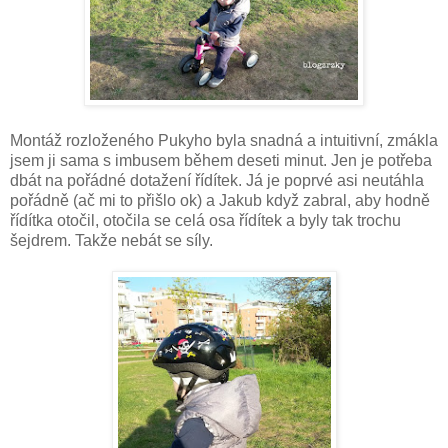
Montáž rozloženého Pukyho byla snadná a intuitivní, zmákla
jsem ji sama s imbusem během deseti minut. Jen je potřeba
dbát na pořádné dotažení řídítek. Já je poprvé asi neutáhla
pořádně (ač mi to přišlo ok) a Jakub když zabral, aby hodně
řídítka otočil, otočila se celá osa řídítek a byly tak trochu
šejdrem. Takže nebát se síly.