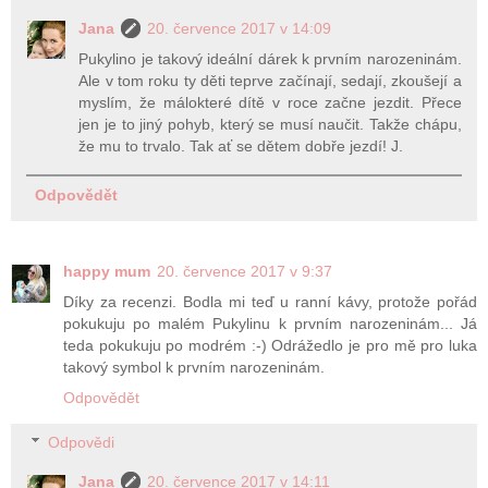
Jana
20. července 2017 v 14:09
Pukylino je takový ideální dárek k prvním narozeninám.
Ale v tom roku ty děti teprve začínají, sedají, zkoušejí a
myslím, že málokteré dítě v roce začne jezdit. Přece
jen je to jiný pohyb, který se musí naučit. Takže chápu,
že mu to trvalo. Tak ať se dětem dobře jezdí! J.
Odpovědět
happy mum
20. července 2017 v 9:37
Díky za recenzi. Bodla mi teď u ranní kávy, protože pořád
pokukuju po malém Pukylinu k prvním narozeninám... Já
teda pokukuju po modrém :-) Odrážedlo je pro mě pro luka
takový symbol k prvním narozeninám.
Odpovědět
Odpovědi
Jana
20. července 2017 v 14:11