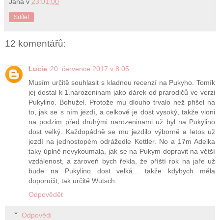
Jana
v
23:01:00
Sdílet
12 komentářů:
Lucie
20. července 2017 v 8:05
Musím určitě souhlasit s kladnou recenzí na Pukyho. Tomík
jej dostal k 1.narozeninam jako dárek od prarodičů ve verzi
Pukylino. Bohužel. Protože mu dlouho trvalo než přišel na
to, jak se s ním jezdí, a celkově je dost vysoký, takže vloni
na podzim před druhými narozeninami už byl na Pukylino
dost velký. Každopádně se mu jezdilo výborně a letos už
jezdí na jednostopém odrážedle Kettler. No a 17m Adelka
taky úplně nevykoumala, jak se na Pukym dopravit na větší
vzdálenost, a zároveň bych řekla, že příští rok na jaře už
bude na Pukylino dost velká... takže kdybych měla
doporučit, tak určitě Wutsch.
Odpovědět
Odpovědi