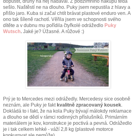
dopustit, druhý na něj nadával. Z podzimního nákupu teda
sešlo. Naštěstí ne na dlouho. Puky jsem nepustila z hlavy a
přišlo jaro. Kuba si začal chtít brávat plastové enduro ven. A
ono tak šíleně rachotí. Věřila jsem ve schopnosti svého
dítěte a v dubnu mu pořídila čtyřkolé odrážedlo
Puky
Wutsch
.
Jaké je? Úžasné. A růžové :)
Prý je to Mercedes mezi odrážedly. Mercedesy sice osobně
neznám, ale Puky je fakt
kvalitně zpracovaný kousek
.
Dokládá to i fakt, že na kola Puky bývají málokdy reklamace
a dlouho se dědí v rámci rodinných příslušníků. Primárním
materiálem je kov, konstrukce je poctivá a pevná. Odrážedlo
je i tak celkem lehké - váží 2,8 kg (plastové motorce
konkurovat ale nemůže).