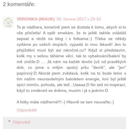
2 komentáře:
VERONIKA (MIAUK)
30. června 2017 v 23:10
To je nádhera, konečně jsem se dostala k tomu, abych si to
vše přečetla! A opět smekám, že to ještě takhle zvládáš
sepsat a vložit na blog i s fotkama:-) Třeba se někdy
vydáme po vašich stopách, vypadá to moc lákavě! Jen to
přejíždění musí být asi náročné,co? Když si představím,
kolik my s sebou táháme věcí, tak to vybalování/balení by
mě zničilo:D .... Já nám na každé dovče (už od pravěkých
dob, co jsme s milým spolu) píšu "deník", ale "jen"
papírový:D Akorát jsem zvědavá, kolik na to bude letos s
tím naším neunavitelným batoletem energie, loni byl ještě
spící mimčo, pohoda, ale teď...Uaaaa:D No seš mi inspirací,
když to zmákneš se dvěma, musím i já s jedním:D
A fotky máte nádherné!!!:-) Hlavně se tam neuvařte;-)
Odpovědět
Odpovědi