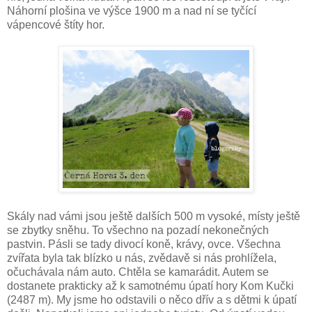
Náhorní plošina ve výšce 1900 m a nad ní se tyčící
vápencové štíty hor.
Skály nad vámi jsou ještě dalších 500 m vysoké, místy ještě
se zbytky sněhu. To všechno na pozadí nekonečných
pastvin. Pásli se tady divocí koně, krávy, ovce. Všechna
zvířata byla tak blízko u nás, zvědavě si nás prohlížela,
očuchávala nám auto. Chtěla se kamarádit. Autem se
dostanete prakticky až k samotnému úpatí hory Kom Kučki
(2487 m). My jsme ho odstavili o něco dřív a s dětmi k úpatí