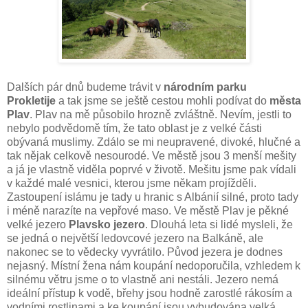
Dalších pár dnů budeme trávit v
národním parku
Prokletije
a tak jsme se ještě cestou mohli podívat do
města
Plav
. Plav na mě působilo hrozně zvláštně. Nevím, jestli to
nebylo podvědomě tím, že tato oblast je z velké části
obývaná muslimy. Zdálo se mi neupravené, divoké, hlučné a
tak nějak celkově nesourodé. Ve městě jsou 3 menší mešity
a já je vlastně viděla poprvé v životě. Mešitu jsme pak vídali
v každé malé vesnici, kterou jsme někam projížděli.
Zastoupení islámu je tady u hranic s Albánií silné, proto tady
i méně narazíte na vepřové maso. Ve městě Plav je pěkné
velké jezero
Plavsko jezero
. Dlouhá leta si lidé mysleli, že
se jedná o největší ledovcové jezero na Balkáně, ale
nakonec se to vědecky vyvrátilo. Původ jezera je dodnes
nejasný. Místní žena nám koupání nedoporučila, vzhledem k
silnému větru jsme o to vlastně ani nestáli. Jezero nemá
ideální přístup k vodě, břehy jsou hodně zarostlé rákosím a
vodními rostlinami a ke koupání jsou vybudována velká