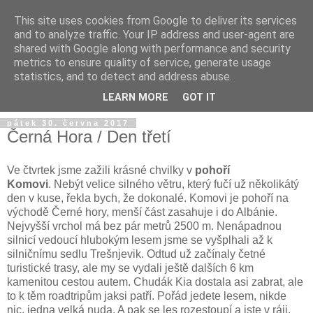
This site uses cookies from Google to deliver its services
and to analyze traffic. Your IP address and user-agent are
shared with Google along with performance and security
metrics to ensure quality of service, generate usage
statistics, and to detect and address abuse.
LEARN MORE
GOT IT
pátek 30. června 2017
Černá Hora / Den třetí
Ve čtvrtek jsme zažili krásné chvilky v
pohoří
Komovi
. Nebýt velice silného větru, který fučí už několikátý
den v kuse, řekla bych, že dokonalé. Komovi je pohoří na
východě Černé hory, menší část zasahuje i do Albánie.
Nejvyšší vrchol má bez pár metrů 2500 m. Nenápadnou
silnicí vedoucí hlubokým lesem jsme se vyšplhali až k
silničnímu sedlu Trešnjevik. Odtud už začínaly četné
turistické trasy, ale my se vydali ještě dalších 6 km
kamenitou cestou autem. Chudák Kia dostala asi zabrat, ale
to k těm roadtripům jaksi patří. Pořád jedete lesem, nikde
nic, jedna velká nuda. A pak se les rozestoupí a jste v ráji.