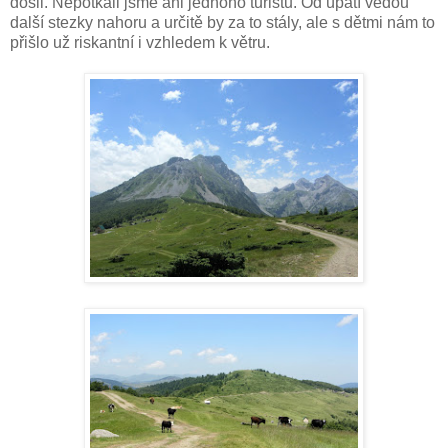
došli. Nepotkali jsme ani jednoho turistu. Od úpatí vedou
další stezky nahoru a určitě by za to stály, ale s dětmi nám to
přišlo už riskantní i vzhledem k větru.