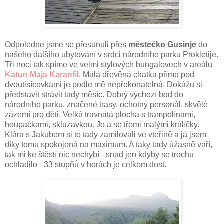
Odpoledne jsme se přesunuli přes
městečko Gusinje
do
našeho dalšího ubytování v srdci národního parku Prokletije.
Tři noci tak spíme ve velmi stylových bungalovech v areálu
Katun Maja Karanfil
. Malá dřevěná chatka přímo pod
dvoutisícovkami je podle mě nepřekonatelná. Dokážu si
představit strávit tady měsíc. Dobrý výchozí bod do
národního parku, značené trasy, ochotný personál, skvělé
zázemí pro děti. Velká travnatá plocha s trampolínami,
houpačkami, skluzavkou. Jo a se třemi malými králíčky.
Klára s Jakubem si to tady zamilovali ve vteřině a já jsem
díky tomu spokojená na maximum. A taky tady úžasně vaří,
tak mi ke štěstí nic nechybí - snad jen kdyby se trochu
ochladilo - 33 stupňů v horách je celkem dost.