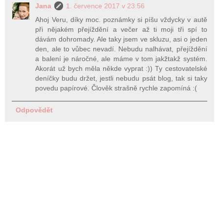
Jana
1. července 2017 v 23:56
Ahoj Veru, díky moc. poznámky si píšu vždycky v autě
při nějakém přejíždění a večer až ti moji tři spí to
dávám dohromady. Ale taky jsem ve skluzu, asi o jeden
den, ale to vůbec nevadí. Nebudu nalhávat, přejíždění
a balení je náročné, ale máme v tom jakžtakž systém.
Akorát už bych měla někde vyprat :)) Ty cestovatelské
deníčky budu držet, jestli nebudu psát blog, tak si taky
povedu papírové. Člověk strašně rychle zapomíná :(
Odpovědět