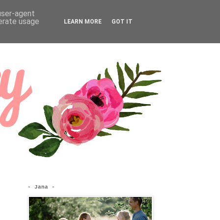
 user-agent
nerate usage
LEARN MORE
GOT IT
- Jana -