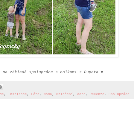
-
ý na základě spolupráce s holkami z Dupeta ♥
de
,
Inspirace
,
Léto
,
Móda
,
Oblečení
,
ootd
,
Recenze
,
Spolupráce