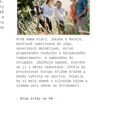
a,
ly
iž
 z
na
ak
Hrdá máma Kláry, Jakuba a Matěje,
bezhlavě zamilovaná do jógy,
severských detektivek, mírně
propečeného hovězího a balkánského
temperamentu. A samosebou do
Chlupáče. Zbožňuje spánek, kterého
se jí s dětmi nedostává. Chtěla by
procestovat Evropu křížem krážem a
kdyby vyhrála ve sportce, koupila
by si malý domek s olivovým hájem a
stádem ovcí někde ve Středomoří.
- Blog Zrzky na FB -