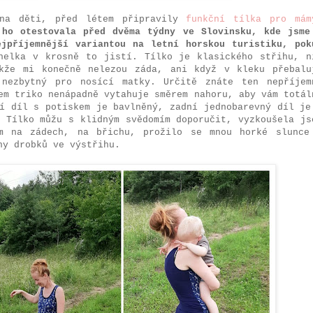
 na děti, před létem připravily
funkční tílka pro mám
ho otestovala před dvěma týdny ve Slovinsku, kde jsme
jpříjemnější variantou na letní horskou turistiku, pok
helka v krosně to jistí. Tílko je klasického střihu, n
akže mi konečně nelezou záda, ani když v kleku přebalu
 nezbytný pro nosící matky. Určitě znáte ten nepříjem
em triko nenápadně vytahuje směrem nahoru, aby vám totál
ní díl s potiskem je bavlněný, zadní jednobarevný díl je
. Tílko můžu s klidným svědomím doporučit, vyzkoušela js
em na zádech, na břichu, prožilo se mnou horké slunce
ny drobků ve výstřihu.