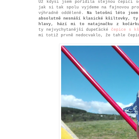
Už kdysi jsem pořídila stejnou čepici s
jak si tak spolu vyjdeme na fajnovou pr
výhradně odděleně.
Na letošní léto jsem
absolutně nesnáší klasické kšiltovky, ty
hlavy, hází mi to natajnačku z kočárk
ty nejvychytanější dupeťácké
čepice s kš
mi totiž prvně nedocvaklo, že tahle čepi