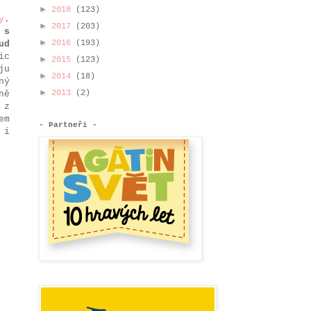
►
2018
(123)
y
.
►
2017
(203)
 s
►
2016
(193)
ud
ic
►
2015
(123)
ju
►
2014
(18)
ný
►
2013
(2)
ně
 z
em
- Partneři -
 i