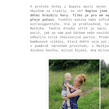
A protože holky z Dupeta myslí nejen
Abychom se sladily, no ne?
Naplno jsem 
dětmi brázdili hory. Tílko je pro mě ne
přeje počasí.
Funkční mikina nebo softs
extravagantního. Ale je prodloužené, t
Matějka. Tenhle dlouhý střih je navíc
pocit, jak se vám pod šátkem nebo nosítk
odhalilo tolik choulostivé partie. Před
bambusové viskózy, která dobře saje pot
v poměrně náročném prostředí, s Matěj
divokou bouřku, milion kojení, dva milio