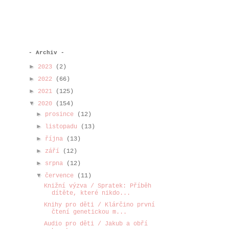
- Archiv -
►
2023
(2)
►
2022
(66)
►
2021
(125)
▼
2020
(154)
►
prosince
(12)
►
listopadu
(13)
►
října
(13)
►
září
(12)
►
srpna
(12)
▼
července
(11)
Knižní výzva / Spratek: Příběh
dítěte, které nikdo...
Knihy pro děti / Klárčino první
čtení genetickou m...
Audio pro děti / Jakub a obří