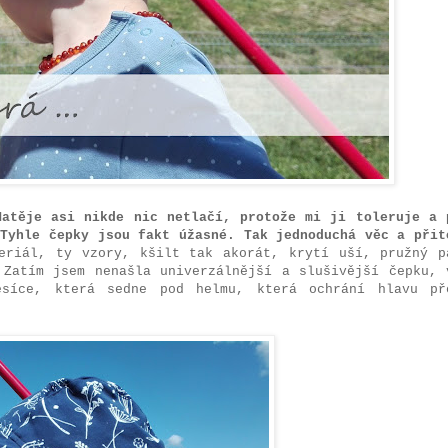
Matěje asi nikde nic netlačí, protože mi ji toleruje a 
 Tyhle čepky jsou fakt úžasné. Tak jednoduchá věc a přit
riál, ty vzory, kšilt tak akorát, krytí uší, pružný p
 Zatím jsem nenašla univerzálnější a slušivější čepku, 
ěsíce, která sedne pod helmu, která ochrání hlavu př