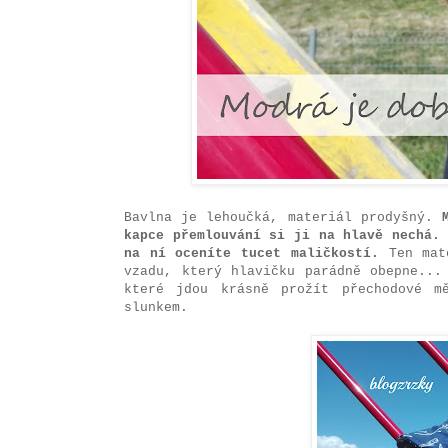
Bavlna je lehoučká, materiál prodyšný.
kapce přemlouvání si ji na hlavě nechá.
na ní oceníte tucet maličkostí.
Ten mate
vzadu, který hlavičku parádně obepne...
které jdou krásně prožít přechodové m
slunkem.