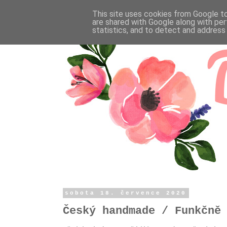
This site uses cookies from Google to 
are shared with Google along with per
statistics, and to detect and address
sobota 18. července 2020
Český handmade / Funkčně