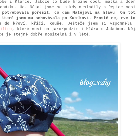
obě i Klárce. Jakože to bude hrozně cool, matka a dcer
ocházku. Ha. Nějak jsme se nikdy nesladily a čepice nosi
 potřebovala pořešit, co dám Matějovi na hlavu. On tot
 které jsem mu schovávala po Kubíkovi. Prostě ne, rve to
u do křoví, křičí, kouše.
Ještěže jsem si vzpomněla 
iltem
, které nosí na jaro/podzim i Klára s Jakubem. Něj
ce je stejně dobře nositelná i v létě.