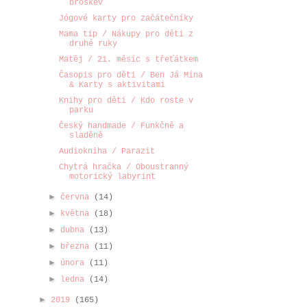
broskev
Jógové karty pro začátečníky
Mama tip / Nákupy pro děti z
druhé ruky
Matěj / 21. měsíc s třeťátkem
Časopis pro děti / Ben Já Mína
& Karty s aktivitami
Knihy pro děti / Kdo roste v
parku
Český handmade / Funkčně a
sladěně
Audiokniha / Parazit
Chytrá hračka / Oboustranný
motorický labyrint
►
června
(14)
►
května
(18)
►
dubna
(13)
►
března
(11)
►
února
(11)
►
ledna
(14)
►
2019
(165)