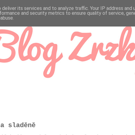
deliver its services and to analyze traffic. Your IP address and
formance and security metrics to ensure quality of service, ge
 abuse.
 a sladěně