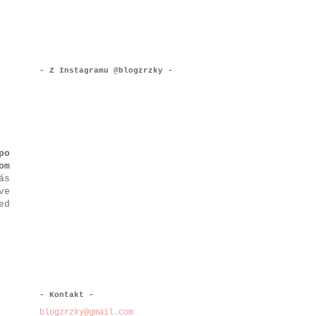
- Z Instagramu @blogzrzky -
po
om
ás
ve
ed
- Kontakt -
blogzrzky@gmail.com