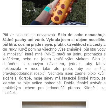
Pití ze skla se nic nevyrovná.
Sklo do sebe nenatahuje
žádné pachy ani vůně. Vybrala jsem si objem necelého
půl litru, což mi přijde nejvíc praktická velikost na cesty a
do ruky.
Když pominu všechno výše zmíněné, půl litru vody
je množství, které mně (MNĚ) stačí na jednu procházku s
kočárkem, nebo na jeden kratší výlet vlakem. Sklo je
chráněno silikonovým návlekem, jednak, aby láhev
neklouzala v ruce, také ale proto, aby se snížila
pravděpodobnost rozbití. Nechtěla jsem žádné pítko kvůli
složitější údržbě, moje láhev má klasické široké hrdlo, ze
kterého se pije velice pohodlně. Dobře těsnící uzávěr s
praktickým uchem pro jednodušší přenos. Klidně i za
malíček...