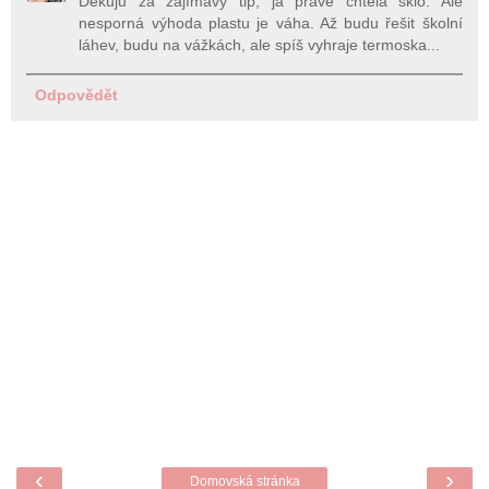
Děkuju za zajímavý tip, já právě chtěla sklo. Ale
nesporná výhoda plastu je váha. Až budu řešit školní
láhev, budu na vážkách, ale spíš vyhraje termoska...
Odpovědět
‹
›
Domovská stránka