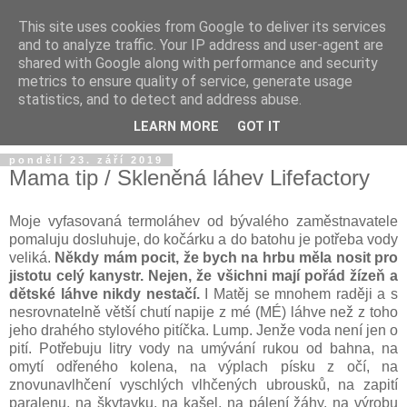
This site uses cookies from Google to deliver its services
and to analyze traffic. Your IP address and user-agent are
shared with Google along with performance and security
metrics to ensure quality of service, generate usage
statistics, and to detect and address abuse.
LEARN MORE
GOT IT
pondělí 23. září 2019
Mama tip / Skleněná láhev Lifefactory
Moje vyfasovaná termoláhev od bývalého zaměstnavatele
pomaluju dosluhuje, do kočárku a do batohu je potřeba vody
veliká.
Někdy mám pocit, že bych na hrbu měla nosit pro
jistotu celý kanystr. Nejen, že všichni mají pořád žízeň a
dětské láhve nikdy nestačí.
I Matěj se mnohem raději a s
nesrovnatelně větší chutí napije z mé (MÉ) láhve než z toho
jeho drahého stylového pitíčka. Lump. Jenže voda není jen o
pití. Potřebuju litry vody na umývání rukou od bahna, na
omytí odřeného kolena, na výplach písku z očí, na
znovunavlhčení vyschlých vlhčených ubrousků, na zapití
paralenu, na škytavku, na kašel, na pálení žáhy, na výrobu