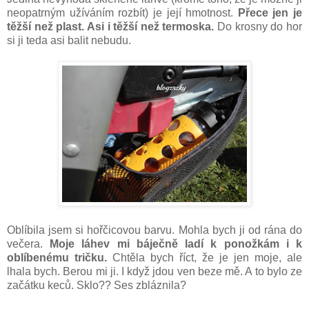
neopatrným užíváním rozbít) je její hmotnost.
Přece jen je
těžší než plast. Asi i těžší než termoska.
Do krosny do hor
si ji teda asi balit nebudu.
Oblíbila jsem si hořčicovou barvu. Mohla bych ji od rána do
večera.
Moje láhev mi báječně ladí k ponožkám i k
oblíbenému tričku.
Chtěla bych říct, že je jen moje, ale
lhala bych. Berou mi ji. I když jdou ven beze mě. A to bylo ze
začátku keců. Sklo?? Ses zbláznila?