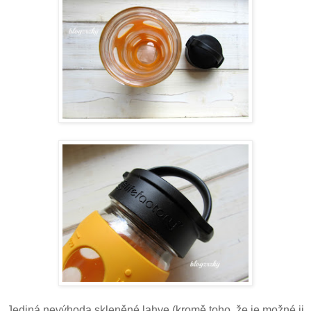
Jediná nevýhoda skleněné lahve (kromě toho, že je možné ji