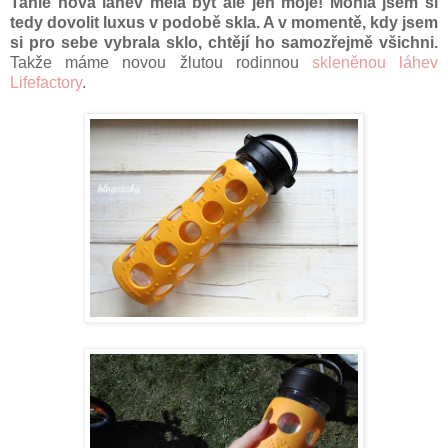
Tahle nová láhev měla být ale jen moje! Mohla jsem si
tedy dovolit luxus v podobě skla. A v momentě, kdy jsem
si pro sebe vybrala sklo, chtějí ho samozřejmě všichni.
Takže máme novou žlutou rodinnou
skleněnou láhev
Lifefactory
.