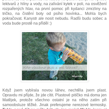
lektvarů z hlíny a vody, na zalívání kytek v poli, na osvěžení
rozpařených hlav, na první pomoc při kydanci zmrzliny na
tričko, na čistění boty od psího hovínka... Mohla bych
pokračovat. Kanystr ale nosit nebudu. Radši budu sobec a
voda bude prostě na příděl :)
Když jsem vybírala novou láhev, nechtěla jsem plast.
Opravdu mi přijde, že jde cítit. Plastové pitíčko má doma jen
Matějek, protože všechno ostatní je na něho zatím při
samoobsluze těžké. Jinak preferujeme nerezové termosky.