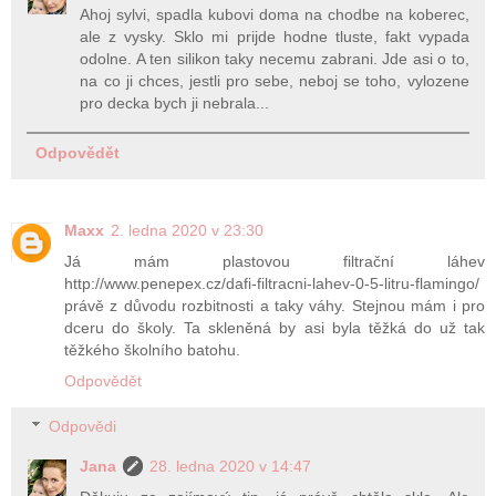
Ahoj sylvi, spadla kubovi doma na chodbe na koberec,
ale z vysky. Sklo mi prijde hodne tluste, fakt vypada
odolne. A ten silikon taky necemu zabrani. Jde asi o to,
na co ji chces, jestli pro sebe, neboj se toho, vylozene
pro decka bych ji nebrala...
Odpovědět
Maxx
2. ledna 2020 v 23:30
Já mám plastovou filtrační láhev
http://www.penepex.cz/dafi-filtracni-lahev-0-5-litru-flamingo/
právě z důvodu rozbitnosti a taky váhy. Stejnou mám i pro
dceru do školy. Ta skleněná by asi byla těžká do už tak
těžkého školního batohu.
Odpovědět
Odpovědi
Jana
28. ledna 2020 v 14:47