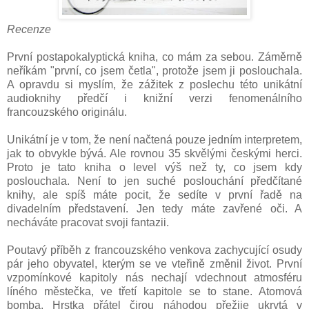
Recenze
První postapokalyptická kniha, co mám za sebou. Záměrně
neříkám "první, co jsem četla", protože jsem ji poslouchala.
A opravdu si myslím, že zážitek z poslechu této unikátní
audioknihy předčí i knižní verzi fenomenálního
francouzského originálu.
Unikátní je v tom, že není načtená pouze jedním interpretem,
jak to obvykle bývá. Ale rovnou 35 skvělými českými herci.
Proto je tato kniha o level výš než ty, co jsem kdy
poslouchala. Není to jen suché poslouchání předčítané
knihy, ale spíš máte pocit, že sedíte v první řadě na
divadelním představení. Jen tedy máte zavřené oči. A
necháváte pracovat svoji fantazii.
Poutavý příběh z francouzského venkova zachycující osudy
pár jeho obyvatel, kterým se ve vteřině změnil život. První
vzpomínkové kapitoly nás nechají vdechnout atmosféru
líného městečka, ve třetí kapitole se to stane. Atomová
bomba. Hrstka přátel čirou náhodou přežije ukrytá v