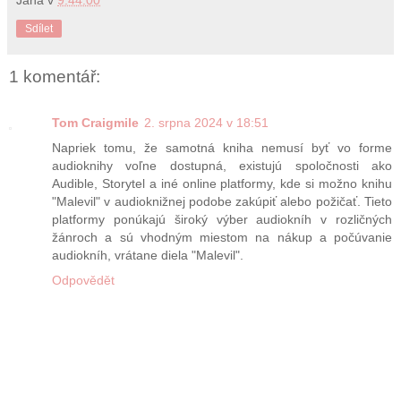
Sdílet
1 komentář:
Tom Craigmile
2. srpna 2024 v 18:51
Napriek tomu, že samotná kniha nemusí byť vo forme
audioknihy voľne dostupná, existujú spoločnosti ako
Audible, Storytel a iné online platformy, kde si možno knihu
"Malevil" v audioknižnej podobe zakúpiť alebo požičať. Tieto
platformy ponúkajú široký výber audiokníh v rozličných
žánroch a sú vhodným miestom na nákup a počúvanie
audiokníh, vrátane diela "Malevil".
Odpovědět