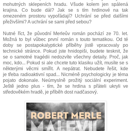
mohutných sklepeních hradu. Všude kolem jen spálená
krajina. Co bude dál? Jak se s tím hrdinové na tak
omezeném prostoru vypořádají? Uchrání se před dalšími
přeživšími? A uchrání se sami před sebou?
Nutné říct, že původní Merleův román pochází ze 70. let.
Možná to byl vůbec první román s touto tematikou. Od té
doby se postapokalyptické příběhy jistě vpracovaly po
technické stránce. Pokud jste hnidopiši, budete tesknit, že
se o samotné tragédii nedozvíte všechny detaily. Proč, jak
moc, kdo... Pokud si ale chcete tuto klasiku užít, musíte se s
některými věcmi smířit. A nepátrat. Nebudete řešit, kde
je třeba radioaktivní spad... Nicméně psychologicky je téma
pojato dokonale. Neúmyslně prožitý sociální experiment.
Ještě jedno plus - tím, že se hrdina s přáteli ukryli ve
středověkém hradě, je příběh dost nadčasový.