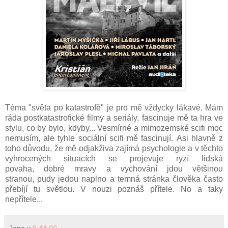
Téma "světa po katastrofě" je pro mě vždycky lákavé. Mám
ráda postkatastrofické filmy a seriály, fascinuje mě ta hra ve
stylu, co by bylo, kdyby... Vesmírné a mimozemské scifi moc
nemusím, ale tyhle sociální scifi mě fascinují. Asi hlavně z
toho důvodu, že mě odjakživa zajímá psychologie a v těchto
vyhrocených situacích se projevuje ryzí lidská
povaha, dobré mravy a vychování jdou většinou
stranou, pudy jedou naplno a temná stránka člověka často
přebíjí tu světlou. V nouzi poznáš přítele. No a taky
nepřítele...
Jana
v
9:44:00