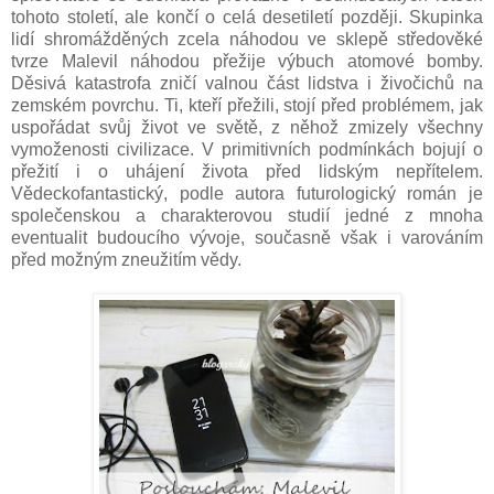
tohoto století, ale končí o celá desetiletí později. Skupinka
lidí shromážděných zcela náhodou ve sklepě středověké
tvrze Malevil náhodou přežije výbuch atomové bomby.
Děsivá katastrofa zničí valnou část lidstva i živočichů na
zemském povrchu. Ti, kteří přežili, stojí před problémem, jak
uspořádat svůj život ve světě, z něhož zmizely všechny
vymoženosti civilizace. V primitivních podmínkách bojují o
přežití i o uhájení života před lidským nepřítelem.
Vědeckofantastický, podle autora futurologický román je
společenskou a charakterovou studií jedné z mnoha
eventualit budoucího vývoje, současně však i varováním
před možným zneužitím vědy.