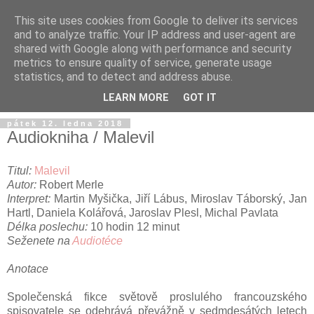
This site uses cookies from Google to deliver its services
and to analyze traffic. Your IP address and user-agent are
shared with Google along with performance and security
metrics to ensure quality of service, generate usage
statistics, and to detect and address abuse.
LEARN MORE
GOT IT
pátek 12. ledna 2018
Audiokniha / Malevil
Titul:
Malevil
Autor:
Robert Merle
Interpret:
Martin Myšička, Jiří Lábus, Miroslav Táborský, Jan
Hartl, Daniela Kolářová, Jaroslav Plesl, Michal Pavlata
Délka poslechu:
10 hodin 12 minut
Seženete na
Audiotéce
Anotace
Společenská fikce světově proslulého francouzského
spisovatele se odehrává převážně v sedmdesátých letech