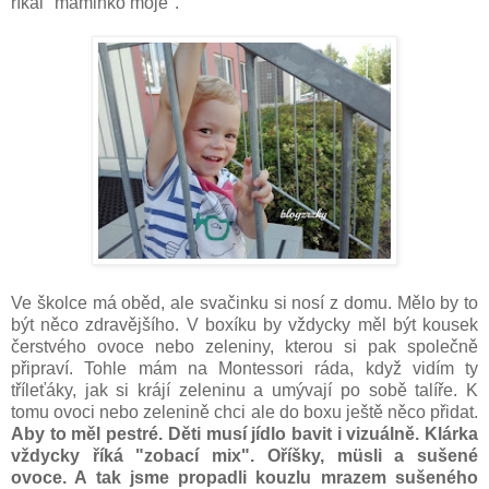
říkal "maminko moje".
Ve školce má oběd, ale svačinku si nosí z domu. Mělo by to
být něco zdravějšího. V boxíku by vždycky měl být kousek
čerstvého ovoce nebo zeleniny, kterou si pak společně
připraví. Tohle mám na Montessori ráda, když vidím ty
tříleťáky, jak si krájí zeleninu a umývají po sobě talíře. K
tomu ovoci nebo zelenině chci ale do boxu ještě něco přidat.
Aby to měl pestré. Děti musí jídlo bavit i vizuálně. Klárka
vždycky říká "zobací mix". Oříšky, müsli a sušené
ovoce. A tak jsme propadli kouzlu mrazem sušeného