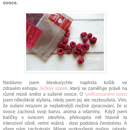
ovoce.
Nedávno jsem bleskurychle naplnila košík ve
zdravém eshopu
Ježkův statek
, který se zaměřuje právě na
různé müsli směsi a sušené ovoce. O
lyofilizovaném ovoci
jsem několikrát slyšela, nikdy jsem jej ale nezkoušela. Vím,
že sušení mrazem je nejšetrnější možné zpracování, že si
ovoce zachová svoji barvu, aroma a vitamíny. Když jsem
balíčky s ovocem otevřela, překvapila mě hlavně ta
intenzivní vůně, velmi reálná - dost podobná čerstvému. A
všem nám zachutnalo. Máme vyzkoušené maliny, jahody,