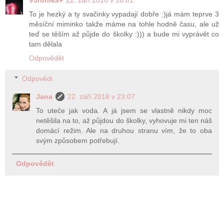
To je hezký a ty svačinky vypadají dobře :)já mám teprve 3
měsíční miminko takže máme na tohle hodně času, ale už
teď se těším až půjde do školky :))) a bude mi vyprávět co
tam dělala
Odpovědět
Odpovědi
Jana
22. září 2018 v 23:07
To uteče jak voda. A já jsem se vlastně nikdy moc
netěšila na to, až půjdou do školky, vyhovuje mi ten náš
domácí režim. Ale na druhou stranu vím, že to oba
svým způsobem potřebují.
Odpovědět