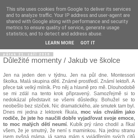
This site uses cookies from Google to deliver its services
and to analyze traffic. Your IP address and user-agent are
shared with Google along with performance and security
metrics to ensure quality of service, generate usage
statistics, and to detect and address abuse.
LEARN MORE
GOT IT
pátek 21. září 2018
Důležité momenty / Jakub ve školce
Jen na jeden den v týdnu. Jen na půl dne. Montessori
školka. Malá skupina dětí. Známé prostředí. Známí lektoři. A
přece tak velký milník. Pro něj a hlavně pro mě. Dlouhodobě
se mi zdál na tento krok připravený. Samozřejmě si to
nedokázal představit se všemi důsledky. Bohužel se to
neobešlo bez slziček. Nic dramatického, ale smutek tam byl.
Dnes mi jedna z lektorek říkala,
moc vás chválím jako
rodiče, že jste ho naučili dobře vyjadřovat svoje emoce,
to moc malých dětí neumí
. Kubík prý ráno chodil a říkal
všem, že je smutný, že není s maminkou. Na jednu stranu
jsem pyšná máma, já sama mám s vyjádřením svých citů