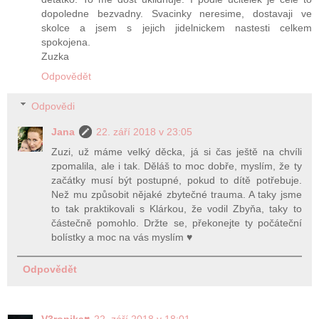
dopoledne bezvadny. Svacinky neresime, dostavaji ve
skolce a jsem s jejich jidelnickem nastesti celkem
spokojena.
Zuzka
Odpovědět
Odpovědi
Jana
22. září 2018 v 23:05
Zuzi, už máme velký děcka, já si čas ještě na chvíli
zpomalila, ale i tak. Děláš to moc dobře, myslím, že ty
začátky musí být postupné, pokud to dítě potřebuje.
Než mu způsobit nějaké zbytečné trauma. A taky jsme
to tak praktikovali s Klárkou, že vodil Zbyňa, taky to
částečně pomohlo. Držte se, překonejte ty počáteční
bolístky a moc na vás myslím ♥
Odpovědět
V3ronika♥
22. září 2018 v 18:01