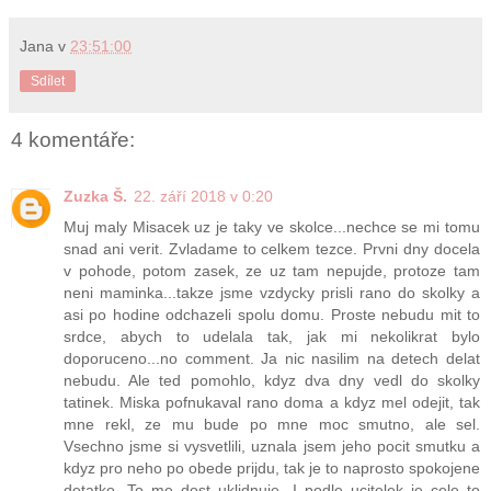
Jana
v
23:51:00
Sdílet
4 komentáře:
Zuzka Š.
22. září 2018 v 0:20
Muj maly Misacek uz je taky ve skolce...nechce se mi tomu
snad ani verit. Zvladame to celkem tezce. Prvni dny docela
v pohode, potom zasek, ze uz tam nepujde, protoze tam
neni maminka...takze jsme vzdycky prisli rano do skolky a
asi po hodine odchazeli spolu domu. Proste nebudu mit to
srdce, abych to udelala tak, jak mi nekolikrat bylo
doporuceno...no comment. Ja nic nasilim na detech delat
nebudu. Ale ted pomohlo, kdyz dva dny vedl do skolky
tatinek. Miska pofnukaval rano doma a kdyz mel odejit, tak
mne rekl, ze mu bude po mne moc smutno, ale sel.
Vsechno jsme si vysvetlili, uznala jsem jeho pocit smutku a
kdyz pro neho po obede prijdu, tak je to naprosto spokojene
detatko. To me dost uklidnuje. I podle ucitelek je cele to