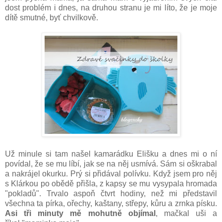
dost problém i dnes, na druhou stranu je mi líto, že je moje
dítě smutné, byť chvilkově.
Už minule si tam našel kamarádku Elišku a dnes mi o ní
povídal, že se mu líbí, jak se na něj usmívá. Sám si oškrabal
a nakrájel okurku. Prý si přidával polívku. Když jsem pro něj
s Klárkou po obědě přišla, z kapsy se mu vysypala hromada
"pokladů". Trvalo aspoň čtvrt hodiny, než mi představil
všechna ta pírka, ořechy, kaštany, střepy, kůru a zrnka písku.
Asi tři minuty mě mohutně objímal
, mačkal uši a