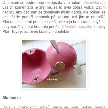
O ní jsem se podrobněji rozepsala v minulém
příspěvku
a z
vašich komentářů je zřejmé, že to byla dobrá volba. Zatím
nechci, aby děti peníze dostávaly místo dárků, ale pokud se
jim někde podaří schrastit pětikorunu, asi jim to neublíží.
Klárka s mincemi pracuje i ve školce a já budu ráda, když se
brzy naučí vnímat hodnotu peněz.
Dřevěné prasátko
značky
Plan Toys je zároveň krásným doplňkem.
Sluchátka
Další z praktických dárků, které se hodí, pokud hodně