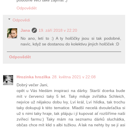
podobne veci take zajimat ;)
Odpovědět
Odpovědi
Jana
19. září 2018 v 22:20
No ano, letí to :) A ty holčičky jsou si tak podobné,
navíc, když se dostanou do kolektivu jiných holčiček :D
Odpovědět
Hrozinka hrozilka
28. května 2021 v 22:08
Dobrý večer Jani,
opět u Vás hledám inspiraci na dárky. Starší dcerka bude
mít v červenci taky 5 let. Taky miluje zvířátka Schleich,
nejvíce už nějakou dobu lvy, Lví král, Lví hlídka, tak trochu
taky dokupuji k této tematice. Mladší necelá dvouleťačka si
už s nimi taky hraje, tak plájuju i jí kupovat ať rozšíříme naši
zvířecí farmu:) Taky mám na seznamu dárků sluchátka,
občas chce mít klid s albi tužkou. A lak na nehty by se jí asi