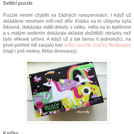
Svítící puzzle
Puzzle nesmí chybět na žádných narozeninách. I když už
skládáme mnohem míň než dřív. Klárka na to vždycky byla
šikovná, dokázala vidět detaily v celku, měla na to trpělivost
a s malým vedením dokázala skládat složitější obrázky než
bylo věkové určení. A když už ji tak berou ti jednorožci, na
první pohled mě zaujalo toto
svítící puzzle značky Mudpuppy
(mají i jiné motivy, třeba dinosaury).
Knížky