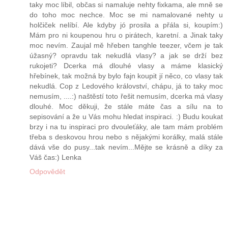
taky moc líbil, občas si namaluje nehty fixkama, ale mně se
do toho moc nechce. Moc se mi namalované nehty u
holčiček nelíbí. Ale kdyby jó prosila a přála si, koupím:)
Mám pro ni koupenou hru o pirátech, karetní. a Jinak taky
moc nevím. Zaujal mě hřeben tanghle teezer, včem je tak
úžasný? opravdu tak nekudlá vlasy? a jak se drží bez
rukojeti? Dcerka má dlouhé vlasy a máme klasický
hřebínek, tak možná by bylo fajn koupit jí něco, co vlasy tak
nekudlá. Cop z Ledového království, chápu, já to taky moc
nemusím, ....:) naštěstí toto řešit nemusím, dcerka má vlasy
dlouhé. Moc děkuji, že stále máte čas a sílu na to
sepisování a že u Vás mohu hledat inspiraci. :) Budu koukat
brzy i na tu inspiraci pro dvouleťáky, ale tam mám problém
třeba s deskovou hrou nebo s nějakými korálky, malá stále
dává vše do pusy...tak nevím...Mějte se krásně a díky za
Váš čas:) Lenka
Odpovědět