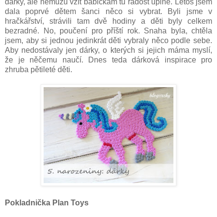
dárky, ale nemůžu vzít babičkám tu radost úplně. Letos jsem
dala poprvé dětem šanci něco si vybrat. Byli jsme v
hračkářství, strávili tam dvě hodiny a děti byly celkem
bezradné. No, poučení pro příští rok. Snaha byla, chtěla
jsem, aby si jednou jedinkrát děti vybraly něco podle sebe.
Aby nedostávaly jen dárky, o kterých si jejich máma myslí,
že je něčemu naučí. Dnes teda dárková inspirace pro
zhruba pětileté děti.
Pokladnička Plan Toys