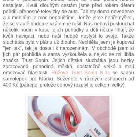
cestujete. Kvůli dlouhým cestám jsme před rokem dětem
pořídili přenosné televizky do auta. Tablety doma nevedeme
a k mobilům je moc nepouštíme. Jenže jsme nepřemýšleli,
že se v autě budeme vzájemně rušit. Nás nebaví poslouchat
několik hodin v kuse jejich pohádky a děti někdy frflají, že
kvůli navigaci, nebo naší hudbě neslyší to svoje. Takže
sluchátka byla v plánu už dlouho. Nechtěla jsem je kupovat
"jen tak", tak je dostali k narozeninám. V obchodě jsem si
jich pár prohlídla a sama vyzkoušela a nejvíc se mi líbila
značka Trust Sonin. Jejich dětská sluchátka jsou hezky
zpracovaná, pohodlná, měkká, dostatečně velká a mají
omezovač hlasitosti.
Růžové Trust Sonin Kids
se sadou
samolepek pro Klárku. Seženete v různých eshopech od
400 Kč (pátrejte, protože cenový rozptyl je celkem velký).