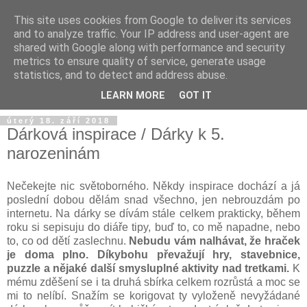
This site uses cookies from Google to deliver its services
and to analyze traffic. Your IP address and user-agent are
shared with Google along with performance and security
metrics to ensure quality of service, generate usage
statistics, and to detect and address abuse.
LEARN MORE
GOT IT
úterý 18. září 2018
Dárková inspirace / Dárky k 5.
narozeninám
Nečekejte nic světoborného. Někdy inspirace dochází a já
poslední dobou dělám snad všechno, jen nebrouzdám po
internetu. Na dárky se dívám stále celkem prakticky, během
roku si sepisuju do diáře tipy, buď to, co mě napadne, nebo
to, co od dětí zaslechnu.
Nebudu vám nalhávat, že hraček
je doma plno. Díkybohu převažují hry, stavebnice,
puzzle a nějaké další smysluplné aktivity nad tretkami.
K
mému zděšení se i ta druhá sbírka celkem rozrůstá a moc se
mi to nelíbí. Snažím se korigovat ty vyloženě nevyžádané