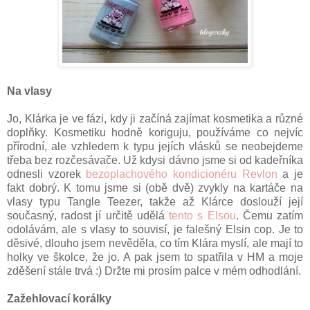
Na vlasy
Jo, Klárka je ve fázi, kdy ji začíná zajímat kosmetika a různé
doplňky. Kosmetiku hodně koriguju, používáme co nejvíc
přírodní, ale vzhledem k typu jejích vlásků se neobejdeme
třeba bez rozčesávače. Už kdysi dávno jsme si od kadeřníka
odnesli vzorek
bezoplachového kondicionéru Revlon
a je
fakt dobrý. K tomu jsme si (obě dvě) zvykly na kartáče na
vlasy typu Tangle Teezer, takže až Klárce doslouží její
současný, radost jí určitě udělá
tento s Elsou
. Čemu zatím
odolávám, ale s vlasy to souvisí, je falešný Elsin cop. Je to
děsivé, dlouho jsem nevěděla, co tím Klára myslí, ale mají to
holky ve školce, že jo. A pak jsem to spatřila v HM a moje
zděšení stále trvá :) Držte mi prosím palce v mém odhodlání.
Zažehlovací korálky