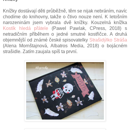
Knížky dostávají děti průběžně, těm se nijak nebráním, navíc
chodíme do knihovny, takže o čtivo nouze není. K letošním
narozeninám jsem vybrala dvě knížky. Kouzelná knížka
Kostík hledá přátele
(Pawel Pawlak, CPress, 2018) s
netradičním příběhem o jedné smutné kostřičce. A druhá
objemnější od známé české spisovatelky
Strašidýlko Stráša
(Alena Mornštajnová, Albatros Media, 2018) o bojácném
strašidle. Zatím zaujala spíš ta první.