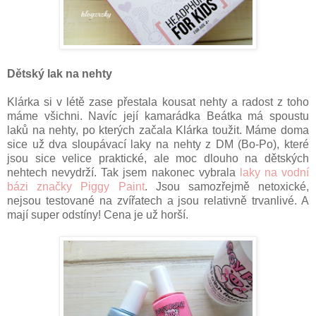
Dětský lak na nehty
Klárka si v létě zase přestala kousat nehty a radost z toho
máme všichni. Navíc její kamarádka Beátka má spoustu
laků na nehty, po kterých začala Klárka toužit. Máme doma
sice už dva sloupávací laky na nehty z DM (Bo-Po), které
jsou sice velice praktické, ale moc dlouho na dětských
nehtech nevydrží. Tak jsem nakonec vybrala
laky na vodní
bázi značky Piggy Paint
. Jsou samozřejmě netoxické,
nejsou testované na zvířatech a jsou relativně trvanlivé. A
mají super odstíny! Cena je už horší.