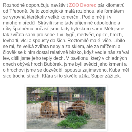
Rozhodně doporučuju navštívit
ZOO Dvorec
pár kilometrů
od Třeboně. Je to zoologická malá rozlohou, ale formátem
se vyrovná kterékoliv velké komerční. Podle mě ji i v
mnohém předčí. Strávili jsme tady příjemné odpoledne a
díky špatnému počasí jsme tady byli skoro sami. Měli jsme
tak zvířata sami pro sebe. Lvi, tygři, medvěd, opice, hroch,
levharti, vlci a spousty dalších. Roztomilé malé lvíče. Líbilo
se mi, že velká zvířata nebyla za sklem, ale za mřížemi a
člověk se k nim dostal relativně blízko, když vedle nás zařval
lev, cítili jsme jeho teplý dech. V pavilonu, který v chladných
dnech obývá hroch Bubórek, jsme byli svědci jeho krmení a
o hrochovi jsme se dozvěděli spoustu zajímavého. Kuba měl
sice trochu strach, Klára si to skvěle užila. Super zážitek.