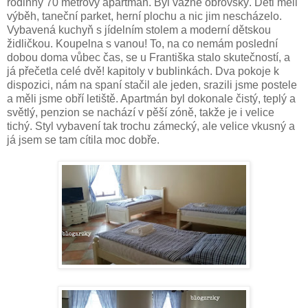
rodinný 70 metrový apartmán. Byl vážně obrovský. Děti měli
výběh, taneční parket, herní plochu a nic jim nescházelo.
Vybavená kuchyň s jídelním stolem a moderní dětskou
židličkou. Koupelna s vanou! To, na co nemám poslední
dobou doma vůbec čas, se u Františka stalo skutečností, a
já přečetla celé dvě! kapitoly v bublinkách. Dva pokoje k
dispozici, nám na spaní stačil ale jeden, srazili jsme postele
a měli jsme obří letiště. Apartmán byl dokonale čistý, teplý a
světlý, penzion se nachází v pěší zóně, takže je i velice
tichý. Styl vybavení tak trochu zámecký, ale velice vkusný a
já jsem se tam cítila moc dobře.