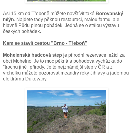
Asi 15 km od Třeboně můžete navštívit také
Borovanský
mlýn
. Najdete tady pěknou restauraci, malou farmu, ale
hlavně Půdu plnou pohádek. Jedná se o stálou výstavu
českých pohádek.
Kam se stavit cestou "Brno - Třeboň"
Mohelenská hadcová step
je přírodní rezervace ležící za
obcí Mohelno. Je to moc pěkná a pohodová vycházka do
"trochu jiné" přírody. Je to nejznámější step v ČR a z
vrcholku můžete pozorovat meandry řeky Jihlavy a jadernou
elektrárnu Dukovany.