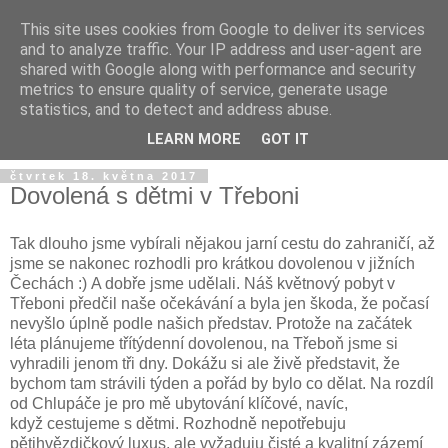
This site uses cookies from Google to deliver its services
and to analyze traffic. Your IP address and user-agent are
shared with Google along with performance and security
metrics to ensure quality of service, generate usage
statistics, and to detect and address abuse.
LEARN MORE
GOT IT
čtvrtek 18. května 2017
Dovolená s dětmi v Třeboni
Tak dlouho jsme vybírali nějakou jarní cestu do zahraničí, až
jsme se nakonec rozhodli pro krátkou dovolenou v jižních
Čechách :) A dobře jsme udělali. Náš květnový pobyt v
Třeboni předčil naše očekávání a byla jen škoda, že počasí
nevyšlo úplně podle našich představ. Protože na začátek
léta plánujeme třítýdenní dovolenou, na Třeboň jsme si
vyhradili jenom tři dny. Dokážu si ale živě představit, že
bychom tam strávili týden a pořád by bylo co dělat. Na rozdíl
od Chlupáče je pro mě ubytování klíčové, navíc,
když cestujeme s dětmi. Rozhodně nepotřebuju
pětihvězdičkový luxus, ale vyžaduju čisté a kvalitní zázemí