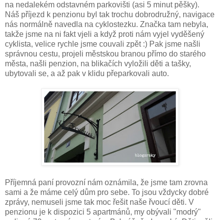
na nedalekém odstavném parkovišti (asi 5 minut pěšky).
Náš příjezd k penzionu byl tak trochu dobrodružný, navigace
nás normálně navedla na cyklostezku. Značka tam nebyla,
takže jsme na ni fakt vjeli a když proti nám vyjel vyděšený
cyklista, velice rychle jsme couvali zpět :) Pak jsme našli
správnou cestu, projeli městskou branou přímo do starého
města, našli penzion, na blikačích vyložili děti a tašky,
ubytovali se, a až pak v klidu přeparkovali auto.
Příjemná paní provozní nám oznámila, že jsme tam zrovna
sami a že máme celý dům pro sebe. To jsou vždycky dobré
zprávy, nemuseli jsme tak moc řešit naše řvoucí děti. V
penzionu je k dispozici 5 apartmánů, my obývali "modrý"