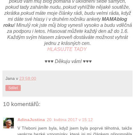
pokud vám můj blog pomáhá v uklidnění sebe samých,
pokud tady zaháníte nudu, pokud vyhlížíte nějaké soutěže,
zkrátka pokud máte moje články rádi, budu velmi ráda, když
mi dáte své hlasy i v druhém ročníku ankety
MAMAblog
roku
! Minulý rok jste můj blog vynesli vysoko a budu vděčná
za podporu i letos. Hlasovat můžete každý den až do 1.6.
Každým svým hlasem zároveň dostáváte možnost vyhrát
jednu z krásných cen.
HLASUJTE TADY
♥♥♥
Děkuju vám!
♥♥♥
Jana
v
23:58:00
Sdílet
10 komentářů:
AdinaJustina
20. května 2017 v 15:12
V Třeboni jsem byla, když jsem byla poprvé těhotná, takže
veskrze hezké vzpomínky, které jsi mi článkem připomněla