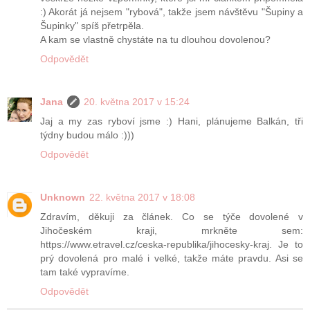
:) Akorát já nejsem "rybová", takže jsem návštěvu "Šupiny a
Šupinky" spíš přetrpěla.
A kam se vlastně chystáte na tu dlouhou dovolenou?
Odpovědět
Jana
20. května 2017 v 15:24
Jaj a my zas ryboví jsme :) Hani, plánujeme Balkán, tři
týdny budou málo :)))
Odpovědět
Unknown
22. května 2017 v 18:08
Zdravím, děkuji za článek. Co se týče dovolené v
Jihočeském kraji, mrkněte sem:
https://www.etravel.cz/ceska-republika/jihocesky-kraj. Je to
prý dovolená pro malé i velké, takže máte pravdu. Asi se
tam také vypravíme.
Odpovědět