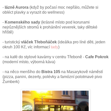
-
lázně Aurora
(když by počasí moc nepřálo, můžete si
obléct plavky a vyrazit do wellness)
-
Komenského sady
(krásné místo pod korunami
nejrůznějších stromů k prohánění veverek, taky dětské
hřiště)
- turistický
vláček Třeboňáček
(ideálka pro líné děti, jeden
okruh 100 Kč, víc informací
tady
)
- na kafé do stylové kavárny v centru Třeboně -
Cafe Pokrok
(moderní místo, výborná káva)
- na něco menšího do
Bistra 105
na Masarykově náměstí
(pizza, panini, dezerty, polévky a famózní polotmavé pivo
Žumberk)