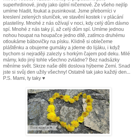
superhrdinové, jindy jako úplní ničemové. Ze všeho nejlíp
umíme hladit, foukat a pusinkovat. Jsme přeborníci v
kreslení zelených sluníček, ve stavění kostek i v plácání
plastelíny. Mnohé z nás ožívají v noci, kdy celý dům dávno
spí. Mnohé z nás taky jí, až celý dům spí. Umíme jednou
nohou houpat na houpačce jedno dítě, zatímco druhému
otloukáme bábovičky na písku. Klidně si oblečeme
pláštěnku a obujeme gumáky a jdeme do lijáku, i když
bychom si nejraději zalezly s horkým čajem pod deku. Milé
mámy, kdo jiný tohle všechno zvládne? Bez nadsázky
měníme svět. Skrze naše děti doslova hýbeme Zemí. Snad
jste si svůj den užily všechny! Ostatně tak jako každý den...
P.S. Mami, ty taky ♥