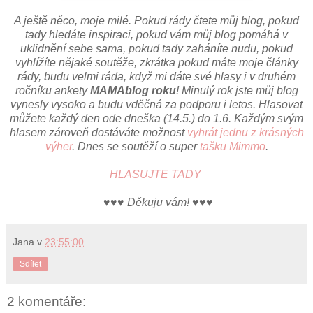
A ještě něco, moje milé. Pokud rády čtete můj blog, pokud
tady hledáte inspiraci, pokud vám můj blog pomáhá v
uklidnění sebe sama, pokud tady zaháníte nudu, pokud
vyhlížíte nějaké soutěže, zkrátka pokud máte moje články
rády, budu velmi ráda, když mi dáte své hlasy i v druhém
ročníku ankety
MAMAblog roku
! Minulý rok jste můj blog
vynesly vysoko a budu vděčná za podporu i letos. Hlasovat
můžete každý den ode dneška (14.5.) do 1.6. Každým svým
hlasem zároveň dostáváte možnost
vyhrát jednu z krásných
výher
. Dnes se soutěží o super
tašku Mimmo
.
HLASUJTE TADY
♥♥♥
Děkuju vám!
♥♥♥
Jana
v
23:55:00
Sdílet
2 komentáře: