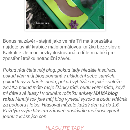
Bonus na závěr - stejně jako ve hře Tři malá prasátka
najdete uvnitř krabice maloformátovou knížku beze slov o
Karkulce. Je moc hezky ilustrovaná a dětem nabízí pro
zpestření trošku netradiční závěr...
Pokud rádi čtete můj blog, pokud tady hledáte inspiraci,
pokud vám můj blog pomáhá v uklidnění sebe samých,
pokud tady zaháníte nudu, pokud vyhlížíte nějaké soutěže,
zkrátka pokud máte moje články rádi, budu velmi ráda, když
mi dáte své hlasy i v druhém ročníku ankety
MAMAblog
roku
! Minulý rok jste můj blog vynesli vysoko a budu vděčná
za podporu i letos. Hlasovat můžete každý den až do 1.6.
Každým svým hlasem zároveň dostáváte možnost vyhrát
jednu z krásných cen.
HLASUJTE TADY