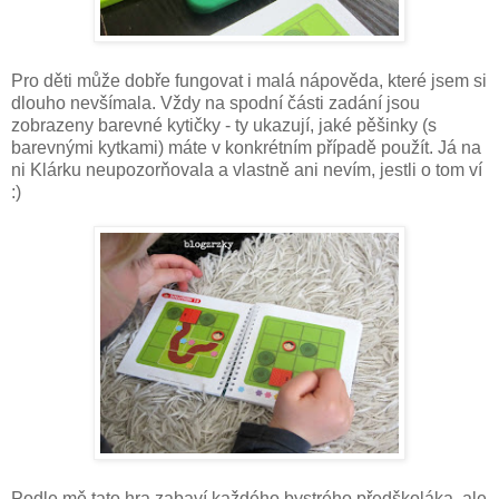
Pro děti může dobře fungovat i malá nápověda, které jsem si
dlouho nevšímala. Vždy na spodní části zadání jsou
zobrazeny barevné kytičky - ty ukazují, jaké pěšinky (s
barevnými kytkami) máte v konkrétním případě použít. Já na
ni Klárku neupozorňovala a vlastně ani nevím, jestli o tom ví
:)
Podle mě tato hra zabaví každého bystrého předškoláka, ale