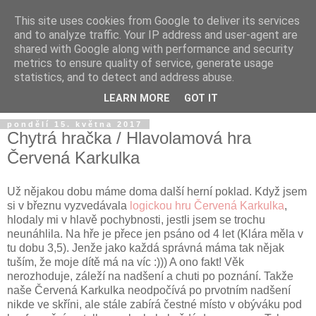
This site uses cookies from Google to deliver its services
and to analyze traffic. Your IP address and user-agent are
shared with Google along with performance and security
metrics to ensure quality of service, generate usage
statistics, and to detect and address abuse.
LEARN MORE
GOT IT
pondělí 15. května 2017
Chytrá hračka / Hlavolamová hra
Červená Karkulka
Už nějakou dobu máme doma další herní poklad. Když jsem
si v březnu vyzvedávala
logickou hru Červená Karkulka
,
hlodaly mi v hlavě pochybnosti, jestli jsem se trochu
neunáhlila. Na hře je přece jen psáno od 4 let (Klára měla v
tu dobu 3,5). Jenže jako každá správná máma tak nějak
tuším, že moje dítě má na víc :))) A ono fakt! Věk
nerozhoduje, záleží na nadšení a chuti po poznání. Takže
naše Červená Karkulka neodpočívá po prvotním nadšení
nikde ve skříni, ale stále zabírá čestné místo v obýváku pod