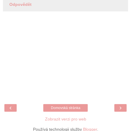
Odpovědět
‹
›
Domovská stránka
Zobrazit verzi pro web
Používá technologii služby
Blogger
.