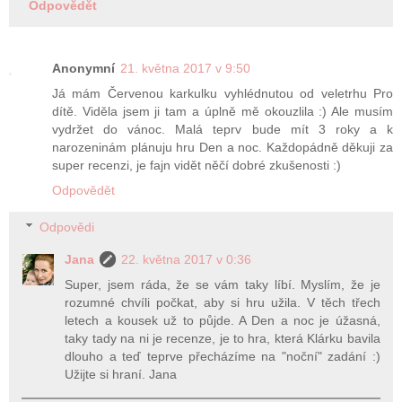
Odpovědět
Anonymní
21. května 2017 v 9:50
Já mám Červenou karkulku vyhlédnutou od veletrhu Pro
dítě. Viděla jsem ji tam a úplně mě okouzlila :) Ale musím
vydržet do vánoc. Malá teprv bude mít 3 roky a k
narozeninám plánuju hru Den a noc. Každopádně děkuji za
super recenzi, je fajn vidět něčí dobré zkušenosti :)
Odpovědět
Odpovědi
Jana
22. května 2017 v 0:36
Super, jsem ráda, že se vám taky líbí. Myslím, že je
rozumné chvíli počkat, aby si hru užila. V těch třech
letech a kousek už to půjde. A Den a noc je úžasná,
taky tady na ni je recenze, je to hra, která Klárku bavila
dlouho a teď teprve přecházíme na "noční" zadání :)
Užijte si hraní. Jana