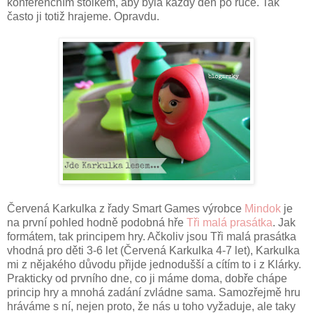
konferenčním stolkem, aby byla každý den po ruce. Tak
často ji totiž hrajeme. Opravdu.
Červená Karkulka z řady Smart Games výrobce
Mindok
je
na první pohled hodně podobná hře
Tři malá prasátka
. Jak
formátem, tak principem hry. Ačkoliv jsou Tři malá prasátka
vhodná pro děti 3-6 let (Červená Karkulka 4-7 let), Karkulka
mi z nějakého důvodu přijde jednodušší a cítím to i z Klárky.
Prakticky od prvního dne, co ji máme doma, dobře chápe
princip hry a mnohá zadání zvládne sama. Samozřejmě hru
hráváme s ní, nejen proto, že nás u toho vyžaduje, ale taky