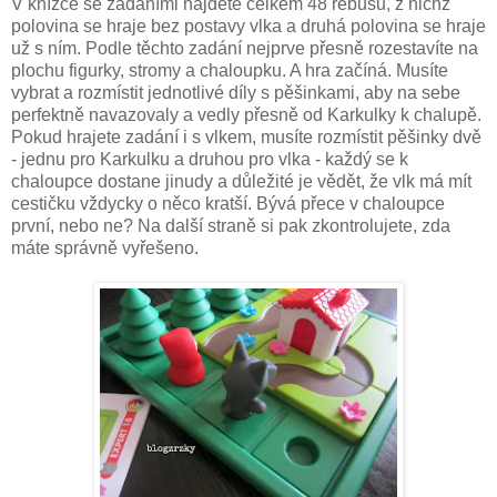
V knížce se zadáními najdete celkem 48 rébusů, z nichž
polovina se hraje bez postavy vlka a druhá polovina se hraje
už s ním. Podle těchto zadání nejprve přesně rozestavíte na
plochu figurky, stromy a chaloupku. A hra začíná. Musíte
vybrat a rozmístit jednotlivé díly s pěšinkami, aby na sebe
perfektně navazovaly a vedly přesně od Karkulky k chalupě.
Pokud hrajete zadání i s vlkem, musíte rozmístit pěšinky dvě
- jednu pro Karkulku a druhou pro vlka - každý se k
chaloupce dostane jinudy a důležité je vědět, že vlk má mít
cestičku vždycky o něco kratší. Bývá přece v chaloupce
první, nebo ne? Na další straně si pak zkontrolujete, zda
máte správně vyřešeno.