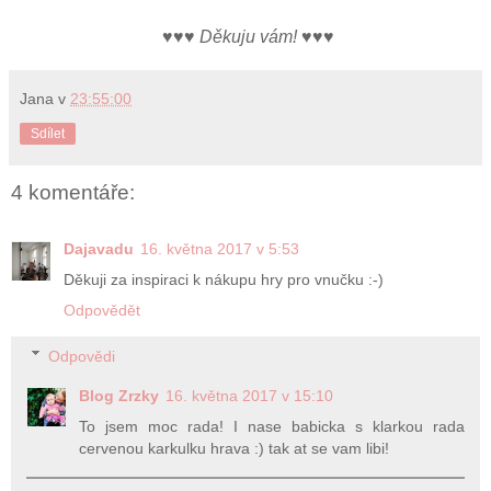
♥♥♥
Děkuju vám!
♥♥♥
Jana
v
23:55:00
Sdílet
4 komentáře:
Dajavadu
16. května 2017 v 5:53
Děkuji za inspiraci k nákupu hry pro vnučku :-)
Odpovědět
Odpovědi
Blog Zrzky
16. května 2017 v 15:10
To jsem moc rada! I nase babicka s klarkou rada
cervenou karkulku hrava :) tak at se vam libi!