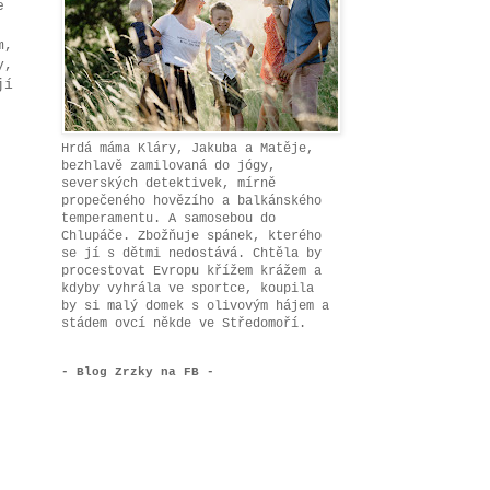
e
m,
y,
jí
Hrdá máma Kláry, Jakuba a Matěje,
bezhlavě zamilovaná do jógy,
severských detektivek, mírně
propečeného hovězího a balkánského
temperamentu. A samosebou do
Chlupáče. Zbožňuje spánek, kterého
se jí s dětmi nedostává. Chtěla by
procestovat Evropu křížem krážem a
kdyby vyhrála ve sportce, koupila
by si malý domek s olivovým hájem a
stádem ovcí někde ve Středomoří.
- Blog Zrzky na FB -
,