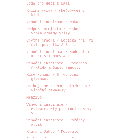
Jóga pro děti s Lali
Knižní výzva / (Ne)obyčejný
kluk
Vánoční inspirace / Makabox
Podpora projektu / ReShare
Store Armády Spásy
Chytrá hračka / Logická hra Tři
malá prasátka & 8....
Vánoční inspirace / Hudební a
kreativní sady & 7. ...
Vánoční inspirace / Povedená
Arktida a Duplo vánoč...
Kaše Humana / 6. vánoční
giveaway
Do boje se suchou pokožkou & 5.
vánoční giveaway
Mrazivo
Vánoční inspirace /
Fotoprodukty pro rodinu & 4.
v...
Vánoční inspirace / Pořádný
auťák
Klára a Jakub / Podeváté