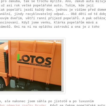
 pro Jakuba, tak se trochu mýlíte. Ano, Jakub auta miluj
 už asi rok velké popelářské auto. Tuším, kde její
tak popeláři jezdí každý den, jednou je vidíme před dome
unální, jindy recyklovatelný odpad... Obě děti od té dob
novým dveřím, větří ranní příjezd popelářů. A pak odléza
ascinovaní. Když jsme venku, Klárka popelářům mává a
kámošů. Oni na ni na oplátku zatroubí a ona je z toho
o, ale nakonec jsem sáhla po jistotě a po luxusním
Man německé značky Bruder
. Když se řekne popelářské auto