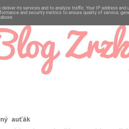
deliver its services and to analyze traffic. Your IP address and
formance and security metrics to ensure quality of service, ge
 abuse.
dný auťák