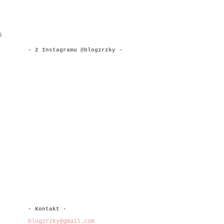
ě
- Z Instagramu @blogzrzky -
- Kontakt -
blogzrzky@gmail.com