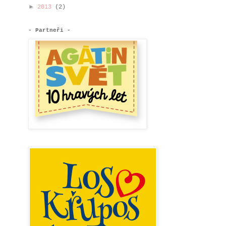
►
2013
(2)
- Partneři -