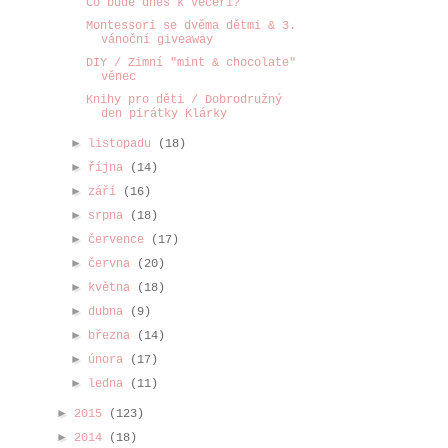
Co bude dnes k večeři?
Montessori se dvěma dětmi & 3.
vánoční giveaway
DIY / Zimní "mint & chocolate"
věnec
Knihy pro děti / Dobrodružný
den pirátky Klárky
►
listopadu
(18)
►
října
(14)
►
září
(16)
►
srpna
(18)
►
července
(17)
►
června
(20)
►
května
(18)
►
dubna
(9)
►
března
(14)
►
února
(17)
►
ledna
(11)
►
2015
(123)
►
2014
(18)