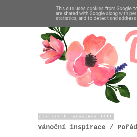
This site uses cookies from Google to 
are shared with Google along with per
statistics, and to detect and address
čtvrtek 8. prosince 2016
Vánoční inspirace / Pořá