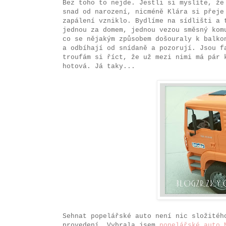
Bez toho to nejde. Jestli si myslíte, že
snad od narození, nicméně Klára si přeje
zapálení vzniklo. Bydlíme na sídlišti a 
jednou za domem, jednou vezou směsný kom
co se nějakým způsobem došouraly k balko
a odbíhají od snídaně a pozorují. Jsou f
troufám si říct, že už mezi nimi má pár 
hotová. Já taky...
Sehnat popelářské auto není nic složitéh
provedení. Vybrala jsem
popelářské auto 