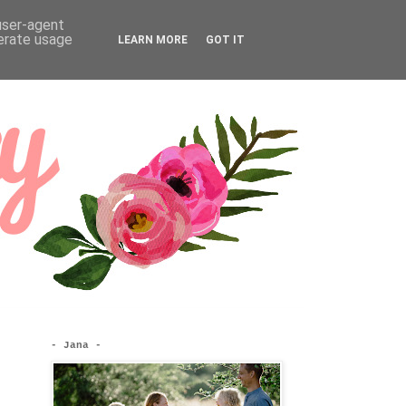
 user-agent
nerate usage
LEARN MORE
GOT IT
- Jana -