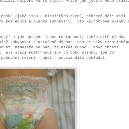
použití Pampers Pants smysl. Přece jen jsou o něco dražš
 pásků (jaké jsou u klasických plen), některé děti mají
my rozlepují a plenku sundávají. Tyto kalhotkové plenky 
kový" a jde opravdu lehce roztáhnout, takže dítě plenka
olně pohybovat a nerušeně dýchat. Vám se díky elastickém
hovat, nemusíte se bát, že někde rupnou. Když chcete
t, ale stačí roztrhnout švy po boku plenky, jde to
 pohodlné řešení - opět! nemusím dítě pokládat.