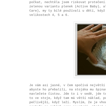
počkat, nechtěla jsem riskovat protečení
zelenou variantu plenek (Active Baby), a
Care), my ty bílé používali u dětí, když
velikostech 4, 5 a 6.
Je vám asi jasné, v čem spočívá největší
abyste ho přebalili, na stojáka mu špina
navlečete čistou. Jde to i v sedě, jde t
to ve stoje, když tam má větší náklad, p
pečlivější, když leží. Myslím, že je vho