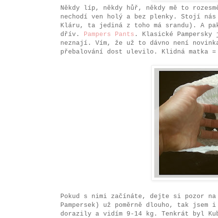
Někdy líp, někdy hůř, někdy mě to rozesm
nechodí ven holý a bez plenky. Stojí nás
Kláru, ta jediná z toho má srandu). A pa
dřív.
Pampers Pants
. Klasické Pampersky 
neznají. Vím, že už to dávno není novink
přebalování dost ulevilo. Klidná matka =
Pokud s nimi začínáte, dejte si pozor na
Pampersek) už poměrně dlouho, tak jsem i
dorazily a vidím 9-14 kg. Tenkrát byl Ku