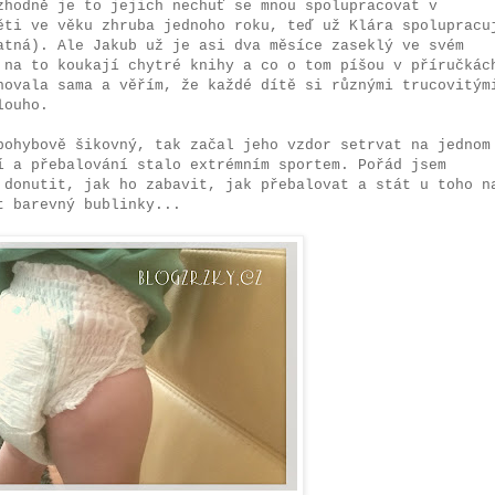
zhodně je to jejich nechuť se mnou spolupracovat v
ěti ve věku zhruba jednoho roku, teď už Klára spolupracu
atná). Ale Jakub už je asi dva měsíce zaseklý ve svém
 na to koukají chytré knihy a co o tom píšou v příručkác
novala sama a věřím, že každé dítě si různými trucovitým
louho.
pohybově šikovný, tak začal jeho vzdor setrvat na jednom
í a přebalování stalo extrémním sportem. Pořád jsem
 donutit, jak ho zabavit, jak přebalovat a stát u toho n
t barevný bublinky...