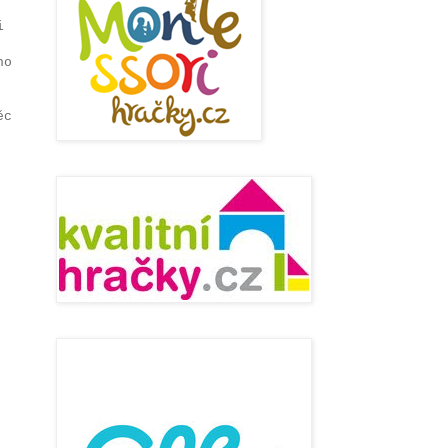
i
ho
ěc