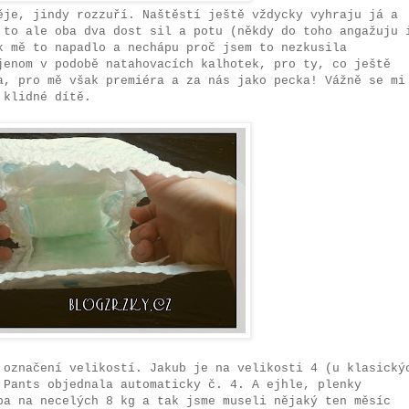
ěje, jindy rozzuří. Naštěstí ještě vždycky vyhraju já a
 to ale oba dva dost sil a potu (někdy do toho angažuju 
k mě to napadlo a nechápu proč jsem to nezkusila
jenom v podobě natahovacích kalhotek, pro ty, co ještě
a, pro mě však premiéra a za nás jako pecka! Vážně se mi
 klidné dítě.
 označení velikostí. Jakub je na velikosti 4 (u klasický
 Pants objednala automaticky č. 4. A ejhle, plenky
ba na necelých 8 kg a tak jsme museli nějaký ten měsíc