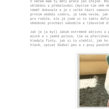
V něčem mám ty děti přece jen stejné. Ro
oblékání a přebalování (myslím tím obě d
téměř dokonale a je z velké části samost
prvním období vzdoru, já teda nevím, jak
pro rodiče, ale já jsem si to takto defi
obdobími prochází nahodile a libovolně d
Jak je (a byl) Jakub extrémně aktivní a 
místě a v jedné poloze, tím se převlíkán
hledala finty, jak si to ulehčit, jak ho
hlavě, zpívat Skákal pes a z pusy pouště