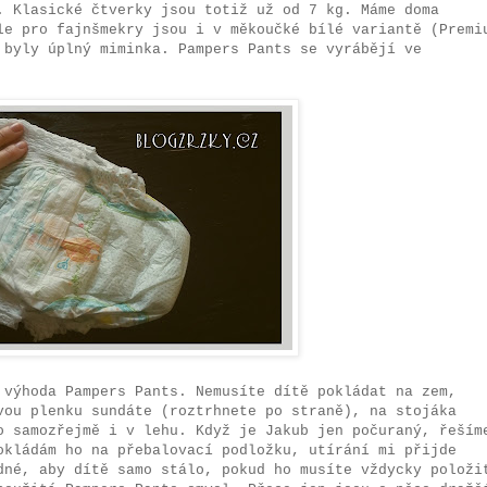
. Klasické čtverky jsou totiž už od 7 kg. Máme doma
le pro fajnšmekry jsou i v měkoučké bílé variantě (Premi
 byly úplný miminka. Pampers Pants se vyrábějí ve
 výhoda Pampers Pants. Nemusíte dítě pokládat na zem,
vou plenku sundáte (roztrhnete po straně), na stojáka
o samozřejmě i v lehu. Když je Jakub jen počuraný, řeším
okládám ho na přebalovací podložku, utírání mi přijde
dné, aby dítě samo stálo, pokud ho musíte vždycky položi