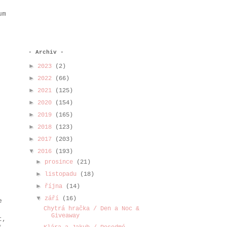
um
- Archiv -
►
2023
(2)
►
2022
(66)
►
2021
(125)
►
2020
(154)
►
2019
(165)
►
2018
(123)
►
2017
(203)
▼
2016
(193)
►
prosince
(21)
►
listopadu
(18)
►
října
(14)
▼
září
(16)
e
Chytrá hračka / Den a Noc &
Giveaway
t,