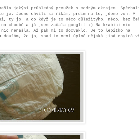
našla jakýsi průhledný proužek s modrým okrajem. Spěchal
to je. Jednu chvíli si říkám, prdím na to, jdeme ven. A
si, ty jo, a co když je to něco důležitýho, něco, bez če
 na chodbě a já jsem začala googlit :) Na krabici nic
 nic nenašla. Až pak mi to docvaklo. Je to lepítko na
a doufám, že jo, snad to není úplně nějaká jiná chytrá v