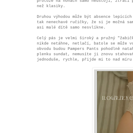
protože na nohách samo neustojí, ztrácí 
než klasiky.
Druhou výhodou může být absence lepících
tak nenechavé ručičky, že si je možná sa
asi malé dítě samo nesvlíkne.
Celý pás je velmi široký a pružný "žabič
nikde netáhne, netlačí, batole se může v
obvodu budou Pampers Pants pohodlně nata
plenku sundat, nemusíte ji znovu stahova
jednoduše, rychle, přijde mi to nad míru