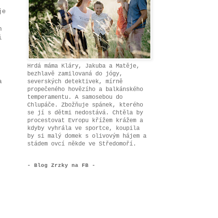
je
h
i
Hrdá máma Kláry, Jakuba a Matěje,
bezhlavě zamilovaná do jógy,
a
severských detektivek, mírně
propečeného hovězího a balkánského
temperamentu. A samosebou do
Chlupáče. Zbožňuje spánek, kterého
se jí s dětmi nedostává. Chtěla by
procestovat Evropu křížem krážem a
kdyby vyhrála ve sportce, koupila
by si malý domek s olivovým hájem a
stádem ovcí někde ve Středomoří.
- Blog Zrzky na FB -