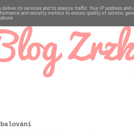
deliver its services and to analyze traffic. Your IP address and
formance and security metrics to ensure quality of service, ge
 abuse.
ebalování