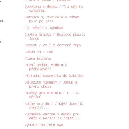
Klára a Jakub / Posedmé
í
Dovolená s dětmi / Tři dny na
Valašsku
Zafoukalo, zafičelo a rázem
si
bylo po létě
12. měsíc s Jakubem
Chytrá hračka / Hmatové puzzle
Janod
u
Recept / Zelí z červené řepy
Jakub má 1 rok
Klára tříletá
První období vzdoru a
přebalování
Přírodní kosmetika do kabelky
Důležité momenty / Jakub a
první chůze
Hračky pro miminko / 6 - 12
měsíců
Knihy pro děti / Když jsem já
sloužil...
Kuchařka Vaříme s dětmi pro
děti & Recept na domác...
Výherci balíčků MAM