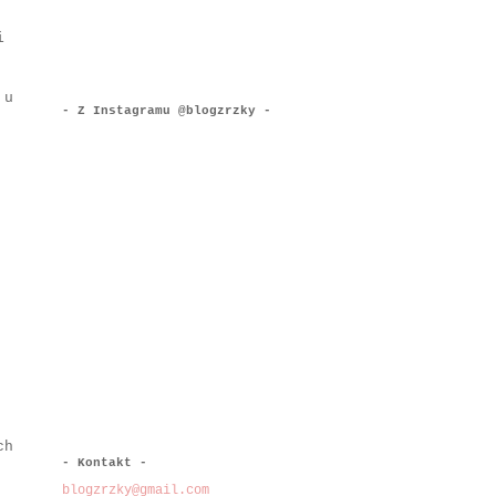
i
 u
- Z Instagramu @blogzrzky -
ch
- Kontakt -
blogzrzky@gmail.com