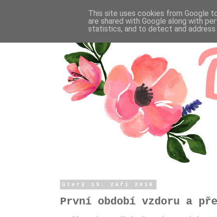
This site uses cookies from Google to 
are shared with Google along with per
statistics, and to detect and address
úterý 13. září 2016
První období vzdoru a př