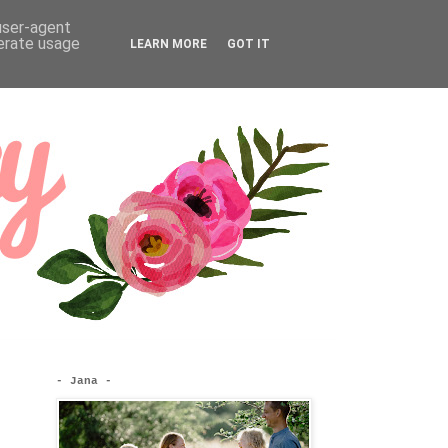
 user-agent
nerate usage
LEARN MORE
GOT IT
- Jana -