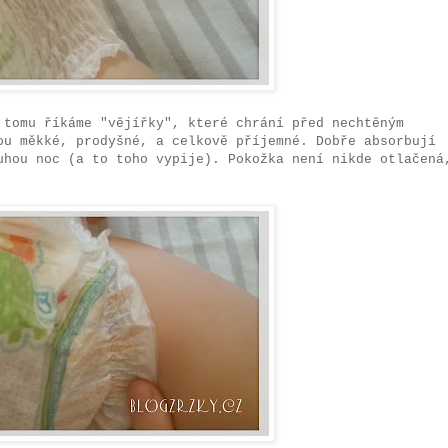
 tomu říkáme "vějířky", které chrání před nechtěným
ou měkké, prodyšné, a celkově příjemné. Dobře absorbují
uhou noc (a to toho vypije). Pokožka není nikde otlačená