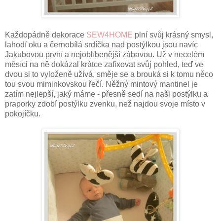
Každopádně dekorace
SEW4HOME
plní svůj krásný smysl,
lahodí oku a černobílá srdíčka nad postýlkou jsou navíc
Jakubovou první a nejoblíbenější zábavou. Už v necelém
měsíci na ně dokázal krátce zafixovat svůj pohled, teď ve
dvou si to vyloženě užívá, směje se a brouká si k tomu něco
tou svou miminkovskou řečí. Něžný mintový mantinel je
zatím nejlepší, jaký máme - přesně sedí na naši postýlku a
praporky zdobí postýlku zvenku, než najdou svoje místo v
pokojíčku.