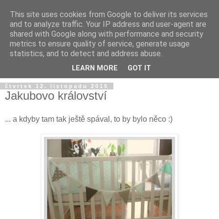
This site uses cookies from Google to deliver its services
and to analyze traffic. Your IP address and user-agent are
shared with Google along with performance and security
metrics to ensure quality of service, generate usage
statistics, and to detect and address abuse.
LEARN MORE
GOT IT
čtvrtek 12. listopadu 2015
Jakubovo království
... a kdyby tam tak ještě spával, to by bylo něco :)