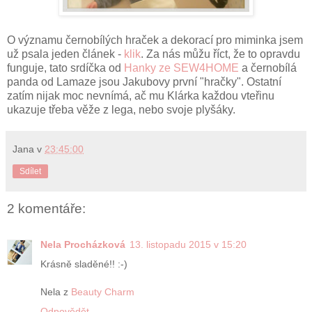
O významu černobílých hraček a dekorací pro miminka jsem
už psala jeden článek -
klik
. Za nás můžu říct, že to opravdu
funguje, tato srdíčka od
Hanky ze SEW4HOME
a černobílá
panda od Lamaze jsou Jakubovy první "hračky". Ostatní
zatím nijak moc nevnímá, ač mu Klárka každou vteřinu
ukazuje třeba věže z lega, nebo svoje plyšáky.
Jana
v
23:45:00
Sdílet
2 komentáře:
Nela Procházková
13. listopadu 2015 v 15:20
Krásně sladěné!! :-)
Nela z
Beauty Charm
Odpovědět