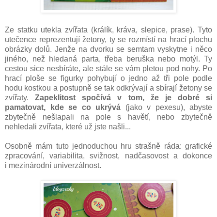
Ze statku utekla zvířata (králík, kráva, slepice, prase). Tyto
utečence reprezentují žetony, ty se rozmístí na hrací plochu
obrázky dolů. Jenže na dvorku se semtam vyskytne i něco
jiného, než hledaná parta, třeba beruška nebo motýl. Ty
cestou sice nesbíráte, ale stále se vám pletou pod nohy. Po
hrací ploše se figurky pohybují o jedno až tři pole podle
hodu kostkou a postupně se tak odkrývají a sbírají žetony se
zvířaty.
Zapeklitost spočívá v tom, že je dobré si
pamatovat, kde se co ukrývá
(jako v pexesu), abyste
zbytečně nešlapali na pole s havětí, nebo zbytečně
nehledali zvířata, které už jste našli...
Osobně mám tuto jednoduchou hru strašně ráda: grafické
zpracování, variabilita, svižnost, nadčasovost a dokonce
i mezinárodní univerzálnost.