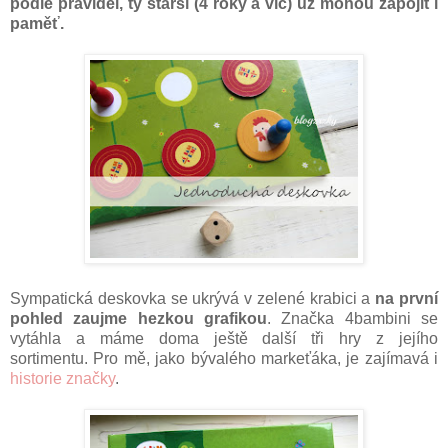
podle pravidel, ty starší (4 roky a víc) už mohou zapojit i
paměť.
Sympatická deskovka se ukrývá v zelené krabici a
na první
pohled zaujme hezkou grafikou
. Značka 4bambini se
vytáhla a máme doma ještě další tři hry z jejího
sortimentu. Pro mě, jako bývalého markeťáka, je zajímavá i
historie značky
.