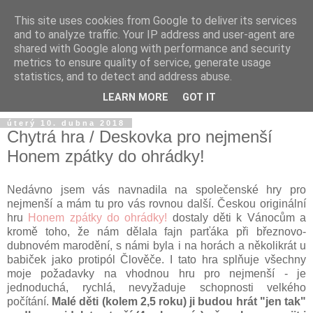
This site uses cookies from Google to deliver its services
and to analyze traffic. Your IP address and user-agent are
shared with Google along with performance and security
metrics to ensure quality of service, generate usage
statistics, and to detect and address abuse.
LEARN MORE
GOT IT
úterý 10. dubna 2018
Chytrá hra / Deskovka pro nejmenší
Honem zpátky do ohrádky!
Nedávno jsem vás navnadila na společenské hry pro
nejmenší a mám tu pro vás rovnou další. Českou originální
hru
Honem zpátky do ohrádky!
dostaly děti k Vánocům a
kromě toho, že nám dělala fajn parťáka při březnovo-
dubnovém marodění, s námi byla i na horách a několikrát u
babiček jako protipól Člověče. I tato hra splňuje všechny
moje požadavky na vhodnou hru pro nejmenší - je
jednoduchá, rychlá, nevyžaduje schopnosti velkého
počítání.
Malé děti (kolem 2,5 roku) ji budou hrát "jen tak"