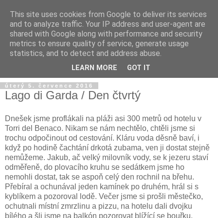
This site uses cookies from Google to deliver its services
and to analyze traffic. Your IP address and user-agent are
shared with Google along with performance and security
metrics to ensure quality of service, generate usage
statistics, and to detect and address abuse.
LEARN MORE
GOT IT
úterý 5. července 2016
Lago di Garda / Den čtvrtý
Dnešek jsme proflákali na pláži asi 300 metrů od hotelu v
Torri del Benaco. Nikam se nám nechtělo, chtěli jsme si
trochu odpočinout od cestování. Kláru voda děsně baví, i
když po hodině čachtání drkotá zubama, ven ji dostat stejně
nemůžeme. Jakub, ač velký milovník vody, se k jezeru staví
odměřeně, do plovacího kruhu se sedátkem jsme ho
nemohli dostat, tak se aspoň celý den rochnil na břehu.
Přebíral a ochunával jeden kamínek po druhém, hrál si s
kyblíkem a pozoroval lodě. Večer jsme si prošli městečko,
ochutnali místní zmrzlinu a pizzu, na hotelu dali dvojku
bílého a šli jsme na balkón pozorovat blížící se bouřku.