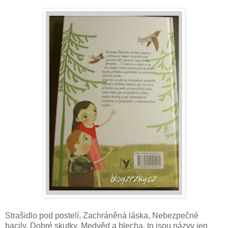
Strašidlo pod postelí, Zachráněná láska, Nebezpečné
bacily, Dobré skutky, Medvěd a blecha, to jsou názvy jen