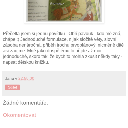
Přečetla jsem si jednu povídku - Obří pavouk - kdo mě zná,
chápe :) Jednoduché formulace, nijak složité věty, slovní
zásoba nenáročná, příběh trochu prvoplánový, nicméně dítě
asi zaujme. Mně jako dospělému to přijde až moc
jednoduché, skoro tak, že bych to mohla zkusit někdy taky -
napsat dětskou knížku.
Jana
v
22:58:00
Sdílet
Žádné komentáře:
Okomentovat