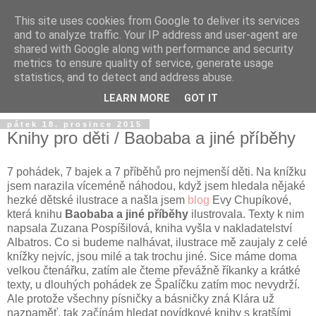
This site uses cookies from Google to deliver its services
and to analyze traffic. Your IP address and user-agent are
shared with Google along with performance and security
metrics to ensure quality of service, generate usage
statistics, and to detect and address abuse.
LEARN MORE
GOT IT
pátek 18. prosince 2015
Knihy pro děti / Baobaba a jiné příběhy
7 pohádek, 7 bajek a 7 příběhů pro nejmenší děti. Na knížku
jsem narazila víceméně náhodou, když jsem hledala nějaké
hezké dětské ilustrace a našla jsem
blog
Evy Chupíkové,
která knihu
Baobaba a jiné příběhy
ilustrovala. Texty k nim
napsala Zuzana Pospíšilová, kniha vyšla v nakladatelství
Albatros. Co si budeme nalhávat, ilustrace mě zaujaly z celé
knížky nejvíc, jsou milé a tak trochu jiné. Sice máme doma
velkou čtenářku, zatím ale čteme převážně říkanky a krátké
texty, u dlouhých pohádek ze Špalíčku zatím moc nevydrží.
Ale protože všechny písničky a básničky zná Klára už
nazpaměť, tak začínám hledat povídkové knihy s kratšími